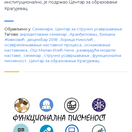
институционално, је подржао Центар за образовање
Крагујевац.
Објављено у:
Семинари
,
Центар за стручно усавршавање
Тагови:
aкредитовани семинар
,
Аранђеловац
,
Биљана
Живковић
,
децембар 2018
,
Зорица Николић
,
осавремењавање наставног процеса
,
оснаживање
наставника
,
ОШ Милан Илић Чича
,
развијајући модели
наставе
,
семинар
,
стручно усавршавање
,
функционална
писменост
,
Центар за образовање Крагујевац