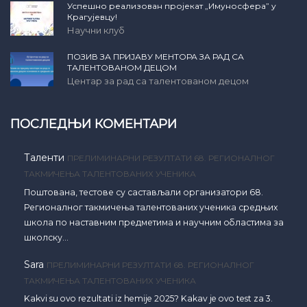
Успешно реализован пројекат „Имуносфера” у
Крагујевцу!
Научни клуб
ПОЗИВ ЗА ПРИЈАВУ МЕНТОРА ЗА РАД СА
ТАЛЕНТОВАНОМ ДЕЦОМ
Центар за рад са талентованом децом
ПОСЛЕДЊИ КОМЕНТАРИ
Таленти
ПРЕЛИМИНАРНИ РЕЗУЛТАТИ 68. РЕГИОНАЛНОГ
ТАКМИЧЕЊА ТАЛЕНТОВАНИХ УЧЕНИКА
Поштована, тестове су састављали организатори 68.
Регионалног такмичења талентованих ученика средњих
школа по наставним предметима и научним областима за
школску…
Sara
ПРЕЛИМИНАРНИ РЕЗУЛТАТИ 68. РЕГИОНАЛНОГ
ТАКМИЧЕЊА ТАЛЕНТОВАНИХ УЧЕНИКА
Kakvi su ovo rezultati iz hemije 2025? Kakav je ovo test za 3.