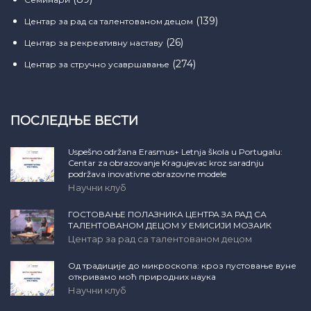
(139)
Центар за рад са талентованом децом
(26)
Центар за рекреативну наставу
(274)
Центар за стручно усавршавање
ПОСЛЕДЊЕ ВЕСТИ
Uspešno održana Erasmus+ Letnja škola u Portugalu:
Centar za obrazovanje Kragujevac kroz saradnju
podržava inovativne obrazovne modele
Научни клуб
ГОСТОВАЊЕ ПОЛАЗНИКА ЦЕНТРА ЗА РАД СА
ТАЛЕНТОВАНОМ ДЕЦОМ У ЕМИСИЈИ МОЗАИК
Центар за рад са талентованом децом
Од традиције до микроскопа: кроз пустовање вуне
откривамо моћ природних наука
Научни клуб