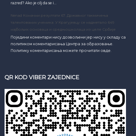
razred? Ako je cilj da se i…
Nenad
Коначни резултати 67. Државног такмичења
талентованих ученика: У Крагујевцу се надметало 649
најбољих основаца и средњошколаца из целе Србије
Поједини коментари нису дозвољени јер нису у складу са
политиком коментарисања Центра за образовање.
Политику коментарисања можете прочитати овде.
QR KOD VIBER ZAJEDNICE