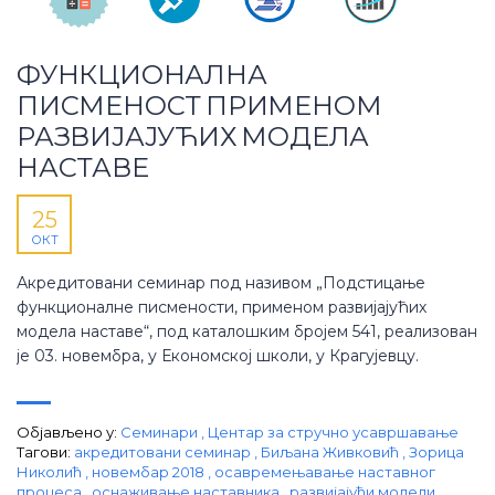
ФУНКЦИОНАЛНА
ПИСМЕНОСТ ПРИМЕНОМ
РАЗВИЈАЈУЋИХ МОДЕЛА
НАСТАВЕ
25
ОКТ
Акредитовани семинар под називом „Подстицање
функционалне писмености, применом развијајућих
модела наставе“, под каталошким бројем 541, реализован
је 03. новембра, у Економској школи, у Крагујевцу.
Објављено у:
Семинари
,
Центар за стручно усавршавање
Тагови:
aкредитовани семинар
,
Биљана Живковић
,
Зорица
Николић
,
новембар 2018
,
осавремењавање наставног
процеса
,
оснаживање наставника
,
развијајући модели