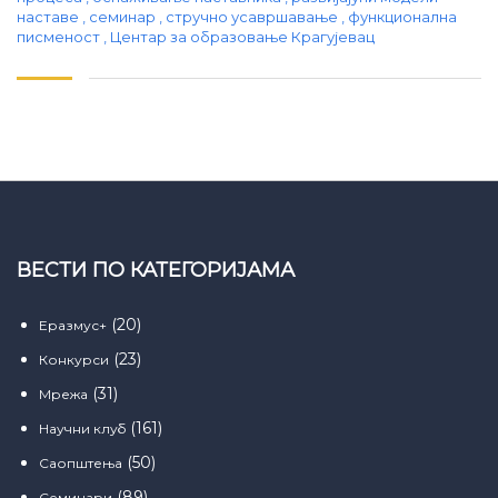
наставе
,
семинар
,
стручно усавршавање
,
функционална
писменост
,
Центар за образовање Крагујевац
ВЕСТИ ПО КАТЕГОРИЈАМА
(20)
Еразмус+
(23)
Конкурси
(31)
Мрежа
(161)
Научни клуб
(50)
Саопштења
(89)
Семинари