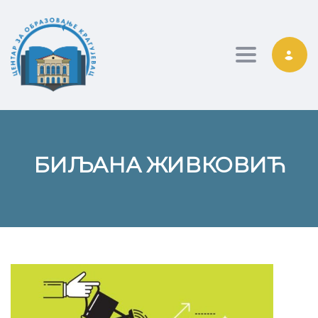
Toggle nav
БИЉАНА ЖИВКОВИЋ