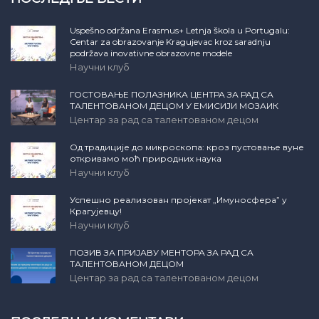
Uspešno održana Erasmus+ Letnja škola u Portugalu:
Centar za obrazovanje Kragujevac kroz saradnju
podržava inovativne obrazovne modele
Научни клуб
ГОСТОВАЊЕ ПОЛАЗНИКА ЦЕНТРА ЗА РАД СА
ТАЛЕНТОВАНОМ ДЕЦОМ У ЕМИСИЈИ МОЗАИК
Центар за рад са талентованом децом
Од традиције до микроскопа: кроз пустовање вуне
откривамо моћ природних наука
Научни клуб
Успешно реализован пројекат „Имуносфера” у
Крагујевцу!
Научни клуб
ПОЗИВ ЗА ПРИЈАВУ МЕНТОРА ЗА РАД СА
ТАЛЕНТОВАНОМ ДЕЦОМ
Центар за рад са талентованом децом