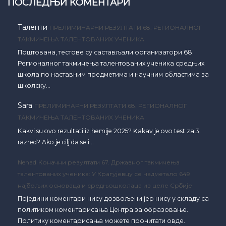
ПОСЛЕДЊИ КОМЕНТАРИ
Таленти
ПРЕЛИМИНАРНИ РЕЗУЛТАТИ 68. РЕГИОНАЛНОГ
ТАКМИЧЕЊА ТАЛЕНТОВАНИХ УЧЕНИКА
Поштована, тестове су састављали организатори 68.
Регионалног такмичења талентованих ученика средњих
школа по наставним предметима и научним областима за
школску…
Sara
ПРЕЛИМИНАРНИ РЕЗУЛТАТИ 68. РЕГИОНАЛНОГ
ТАКМИЧЕЊА ТАЛЕНТОВАНИХ УЧЕНИКА
Kakvi su ovo rezultati iz hemije 2025? Kakav je ovo test za 3.
razred? Ako je cilj da se i…
Nenad
Коначни резултати 67. Државног такмичења
талентованих ученика: У Крагујевцу се надметало 649
најбољих основаца и средњошколаца из целе Србије
Поједини коментари нису дозвољени јер нису у складу са
политиком коментарисања Центра за образовање.
Политику коментарисања можете прочитати овде.