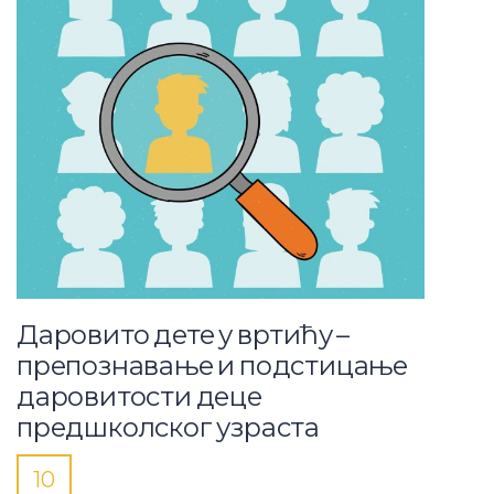
Даровито дете у вртићу –
препознавање и подстицање
даровитости деце
предшколског узраста
10