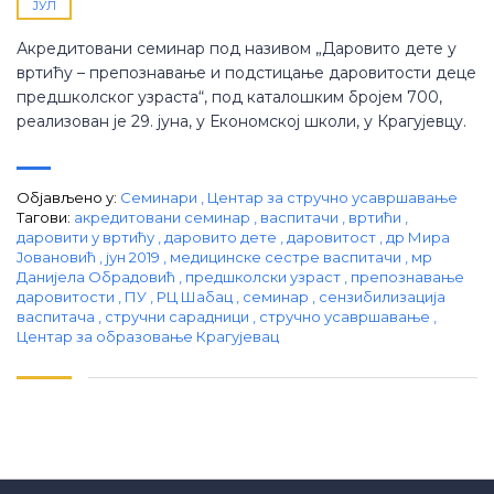
ЈУЛ
Акредитовани семинар под називом „Даровито дете у
вртићу – препознавање и подстицање даровитости деце
предшколског узраста“, под каталошким бројем 700,
реализован је 29. јуна, у Економској школи, у Крагујевцу.
Објављено у:
Семинари
,
Центар за стручно усавршавање
Тагови:
aкредитовани семинар
,
васпитачи
,
вртићи
,
даровити у вртићу
,
даровито дете
,
даровитост
,
др Мира
Јовановић
,
јун 2019
,
медицинске сестре васпитачи
,
мр
Данијела Обрадовић
,
предшколски узраст
,
препознавање
даровитости
,
ПУ
,
РЦ Шабац
,
семинар
,
сензибилизација
васпитача
,
стручни сарадници
,
стручно усавршавање
,
Центар за образовање Крагујевац