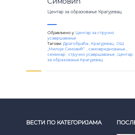
Симовић“
Центар за образовање Крагујевац
Објављено у:
Центар за стручно
усавршавање
Тагови:
Драгобраћа
,
Крагујевац
,
ОШ
„Милоје Симовић“.
,
самовредновање
,
семинар
,
стручно усавршавање
,
Центар
за образовање Крагујевац
ВЕСТИ ПО КАТЕГОРИЈАМА
ПОСЛ