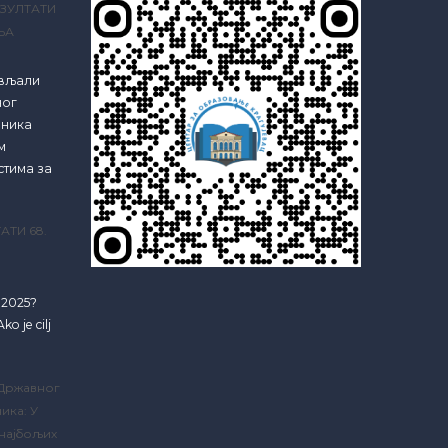
ЗУЛТАТИ
ЊА
ављали
ног
еника
м
стима за
АТИ 68.
e 2025?
ko je cilj
 Државног
ика: У
 најбољих