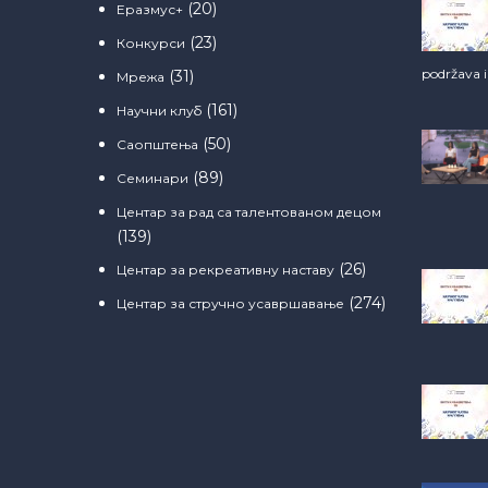
(20)
Еразмус+
(23)
Конкурси
podržava 
(31)
Мрежа
(161)
Научни клуб
(50)
Саопштења
(89)
Семинари
Центар за рад са талентованом децом
(139)
(26)
Центар за рекреативну наставу
(274)
Центар за стручно усавршавање