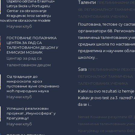
Uspešno održana Erasmus+
Таленти
ПРЕЛИМИНАРНИ РЕ
Letnja škola u Portugalu:
68. РЕГИОНАЛНОГ ТАКМИЧЕ
Centar za obrazovanje
Kragujevac kroz saradnju
ТАЛЕНТОВАНИХ УЧЕНИКА
inovativne obrazovne modele
Поштована, тестове су саст
Научни клуб
организатори 68. Регионал
такмичења талентованих уч
ГОСТОВАЊЕ ПОЛАЗНИКА
ЦЕНТРА ЗА РАД СА
средњих школа по наставни
ТАЛЕНТОВАНОМ ДЕЦОМ У
предметима и научним обла
ЕМИСИЈИ МОЗАИК
школску…
Центар за рад са
талентованом децом
Sara
ПРЕЛИМИНАРНИ РЕЗУЛТ
Од традиције до
РЕГИОНАЛНОГ ТАКМИЧЕЊА
микроскопа: кроз
ТАЛЕНТОВАНИХ УЧЕНИКА
пустовање вуне откривамо
моћ природних наука
Kakvi su ovo rezultati iz hemij
Научни клуб
Kakav je ovo test za 3. razred? A
da se i…
Успешно реализован
пројекат „Имуносфера” у
Nenad
Коначни резултати 67.
Крагујевцу!
Научни клуб
такмичења талентованих учен
Крагујевцу се надметало 649