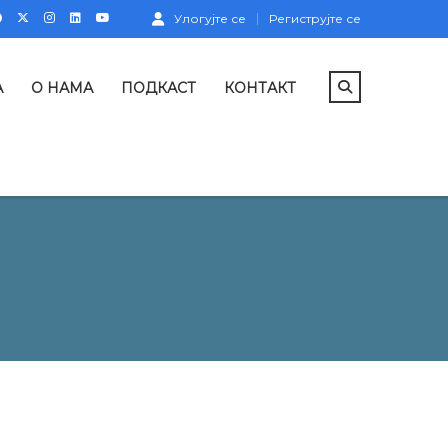
Улогујте се
Региструјте се
А
О НАМА
ПОДКАСТ
КОНТАКТ