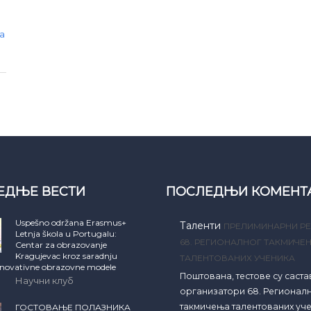
а
ЕДЊЕ ВЕСТИ
ПОСЛЕДЊИ КОМЕНТ
Uspešno održana Erasmus+
Таленти
ПРЕЛИМИНАРНИ РЕ
Letnja škola u Portugalu:
68. РЕГИОНАЛНОГ ТАКМИЧЕ
Centar za obrazovanje
Kragujevac kroz saradnju
ТАЛЕНТОВАНИХ УЧЕНИКА
inovativne obrazovne modele
Поштована, тестове су саст
Научни клуб
организатори 68. Регионал
такмичења талентованих уч
ГОСТОВАЊЕ ПОЛАЗНИКА