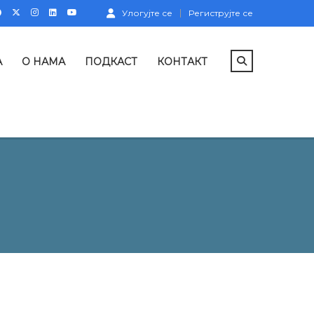
Улогујте се
Региструјте се
А
О НАМА
ПОДКАСТ
КОНТАКТ