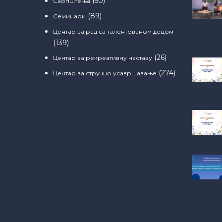
(50)
Саопштења
(89)
Семинари
Центар за рад са талентованом децом
(139)
(26)
Центар за рекреативну наставу
(274)
Центар за стручно усавршавање