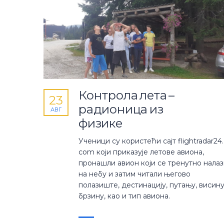
Контрола лета –
23
радионица из
АВГ
физике
Ученици су користећи сајт flightradar24.
com који приказује летове авиона,
пронашли авион који се тренутно нала
на небу и затим читали његово
полазиште, дестинацију, путању, висину
брзину, као и тип авиона.