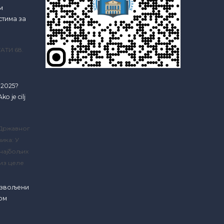
м
стима за
АТИ 68.
e 2025?
ko je cilj
 Државног
ика: У
 најбољих
из целе
озвољени
ком