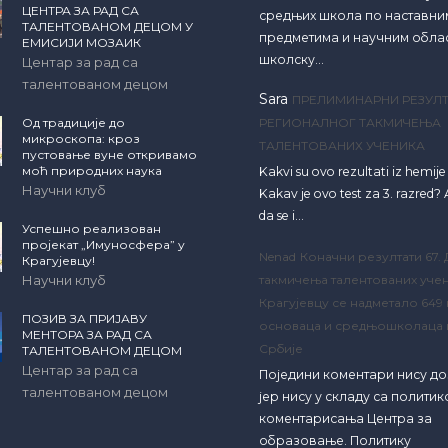
ЦЕНТРА ЗА РАД СА
средњих школа по наставни
ТАЛЕНТОВАНОМ ДЕЦОМ У
предметима и научним обла
ЕМИСИЈИ МОЗАИК
школску…
Центар за рад са
талентованом децом
Sara
ПРЕЛИМИНАРНИ РЕЗУЛТ
Од традиције до
РЕГИОНАЛНОГ ТАКМИЧЕЊА
микроскопа: кроз
ТАЛЕНТОВАНИХ УЧЕНИКА
пустовање вуне откривамо
моћ природних наука
Kakvi su ovo rezultati iz hemij
Научни клуб
Kakav je ovo test za 3. razred? A
da se i…
Успешно реализован
пројекат „Имуносфера” у
Nenad
Коначни резултати 67.
Крагујевцу!
Научни клуб
такмичења талентованих учен
Крагујевцу се надметало 649
ПОЗИВ ЗА ПРИЈАВУ
основаца и средњошколаца 
МЕНТОРА ЗА РАД СА
Србије
ТАЛЕНТОВАНОМ ДЕЦОМ
Центар за рад са
Поједини коментари нису д
талентованом децом
јер нису у складу са полити
коментарисања Центра за
образовање. Политику