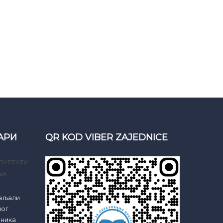
АРИ
QR KOD VIBER ZAJEDNICE
ЗУЛТАТИ
ЊА
ављали
ног
еника