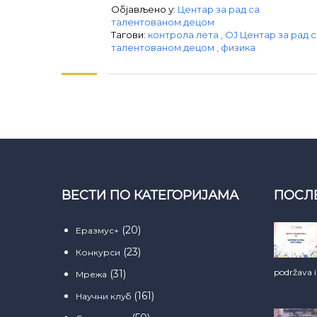
Објављено у:
Центар за рад са
талентованом децом
Тагови:
контрола лета
,
ОЈ Центар за рад с
талентованом децом
,
физика
ВЕСТИ ПО КАТЕГОРИЈАМА
ПОСЛ
(20)
Еразмус+
(23)
Конкурси
podržava 
(31)
Мрежа
(161)
Научни клуб