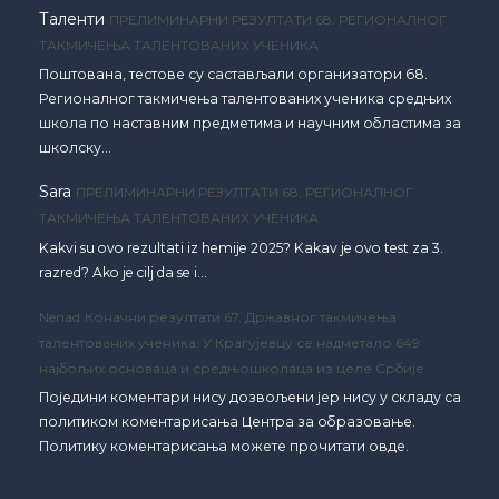
Таленти
ПРЕЛИМИНАРНИ РЕЗУЛТАТИ 68. РЕГИОНАЛНОГ
ТАКМИЧЕЊА ТАЛЕНТОВАНИХ УЧЕНИКА
Поштована, тестове су састављали организатори 68.
Регионалног такмичења талентованих ученика средњих
школа по наставним предметима и научним областима за
школску…
Sara
ПРЕЛИМИНАРНИ РЕЗУЛТАТИ 68. РЕГИОНАЛНОГ
ТАКМИЧЕЊА ТАЛЕНТОВАНИХ УЧЕНИКА
Kakvi su ovo rezultati iz hemije 2025? Kakav je ovo test za 3.
razred? Ako je cilj da se i…
Nenad
Коначни резултати 67. Државног такмичења
талентованих ученика: У Крагујевцу се надметало 649
најбољих основаца и средњошколаца из целе Србије
Поједини коментари нису дозвољени јер нису у складу са
политиком коментарисања Центра за образовање.
Политику коментарисања можете прочитати овде.