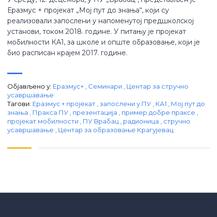
Еразмус + пројекат „Мој пут до знања“, који су
реализовали запослени у напоменутој предшколској
установи, током 2018. године. У питању је пројекат
мобилности КА1, за школе и опште образовање, који је
био расписан крајем 2017. године.
Објављено у:
Еразмус+
,
Семинари
,
Центар за стручно
усавршавање
Тагови:
Еразмус + пројекат
,
запослени у ПУ
,
КА1
,
Мој пут до
знања
,
Пракса ПУ
,
презентација
,
пример добре праксе
,
пројекат мобилности
,
ПУ Врабац
,
радионица
,
стручно
усавршавање
,
Центар за образовање Крагујевац