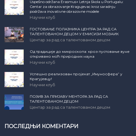
Uspešno održana Erasmus+ Letnja škola u Portugalu:
Centar za obrazovanje Kragujevac kroz saradnju
podržava inovativne obrazovne modele
Научни клуб
ГОСТОВАЊЕ ПОЛАЗНИКА ЦЕНТРА ЗА РАД СА
ТАЛЕНТОВАНОМ ДЕЦОМ У ЕМИСИЈИ МОЗАИК
Центар за рад са талентованом децом
Од традиције до микроскопа: кроз пустовање вуне
откривамо моћ природних наука
Научни клуб
Успешно реализован пројекат „Имуносфера” у
Крагујевцу!
Научни клуб
ПОЗИВ ЗА ПРИЈАВУ МЕНТОРА ЗА РАД СА
ТАЛЕНТОВАНОМ ДЕЦОМ
Центар за рад са талентованом децом
ПОСЛЕДЊИ КОМЕНТАРИ