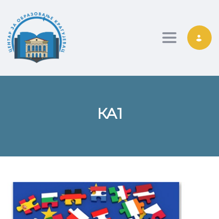
Toggle nav
КА1