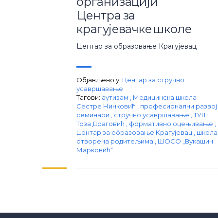
организацији
Центра за
крагујевачке школе
Центар за образовање Крагујевац
Објављено у:
Центар за стручно
усавршавање
Тагови:
аутизам
,
Медицинска школа
Сестре Нинковић
,
професионални разво
семинари
,
стручно усавршавање
,
ТУШ
Тоза Драговић
,
формативно оцењивање
,
Центар за образовање Крагујевац
,
школа
отворена родитељима
,
ШОСО „Вукашин
Марковић“