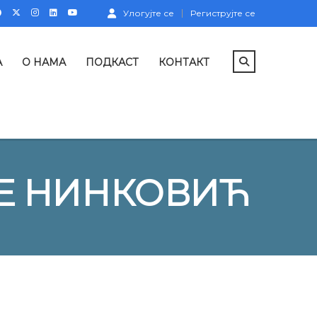
Улогујте се
Региструјте се
А
О НАМА
ПОДКАСТ
КОНТАКТ
Е НИНКОВИЋ