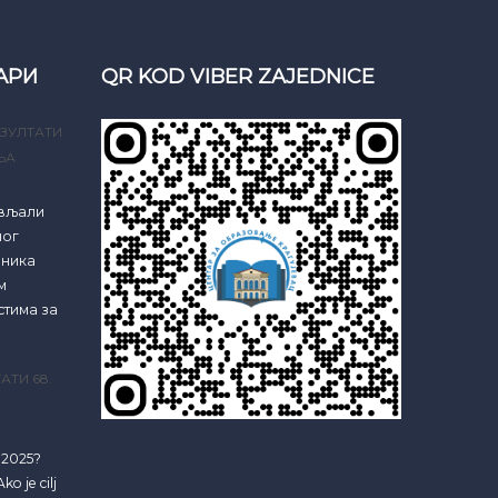
АРИ
QR KOD VIBER ZAJEDNICE
ЗУЛТАТИ
ЊА
ављали
ног
еника
м
стима за
АТИ 68.
e 2025?
ko je cilj