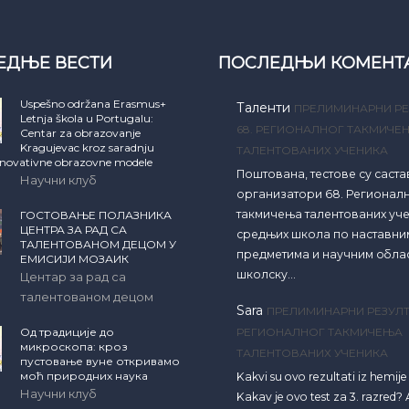
ЕДЊЕ ВЕСТИ
ПОСЛЕДЊИ КОМЕНТ
Uspešno održana Erasmus+
Таленти
ПРЕЛИМИНАРНИ РЕ
Letnja škola u Portugalu:
68. РЕГИОНАЛНОГ ТАКМИЧЕ
Centar za obrazovanje
Kragujevac kroz saradnju
ТАЛЕНТОВАНИХ УЧЕНИКА
inovativne obrazovne modele
Поштована, тестове су саст
Научни клуб
организатори 68. Регионал
такмичења талентованих уч
ГОСТОВАЊЕ ПОЛАЗНИКА
ЦЕНТРА ЗА РАД СА
средњих школа по наставни
ТАЛЕНТОВАНОМ ДЕЦОМ У
предметима и научним обла
ЕМИСИЈИ МОЗАИК
школску…
Центар за рад са
талентованом децом
Sara
ПРЕЛИМИНАРНИ РЕЗУЛТ
Од традиције до
РЕГИОНАЛНОГ ТАКМИЧЕЊА
микроскопа: кроз
ТАЛЕНТОВАНИХ УЧЕНИКА
пустовање вуне откривамо
моћ природних наука
Kakvi su ovo rezultati iz hemij
Научни клуб
Kakav je ovo test za 3. razred? A