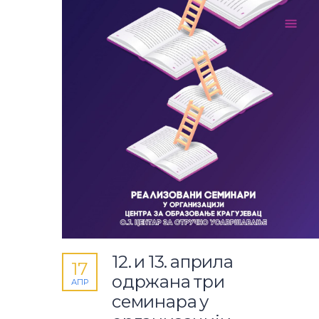
12. и 13. априла
17
одржана три
АПР
семинара у