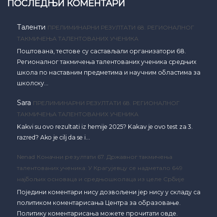
ПОСЛЕДЊИ КОМЕНТАРИ
Таленти
ПРЕЛИМИНАРНИ РЕЗУЛТАТИ 68. РЕГИОНАЛНОГ
ТАКМИЧЕЊА ТАЛЕНТОВАНИХ УЧЕНИКА
Поштована, тестове су састављали организатори 68.
Регионалног такмичења талентованих ученика средњих
школа по наставним предметима и научним областима за
школску…
Sara
ПРЕЛИМИНАРНИ РЕЗУЛТАТИ 68. РЕГИОНАЛНОГ
ТАКМИЧЕЊА ТАЛЕНТОВАНИХ УЧЕНИКА
Kakvi su ovo rezultati iz hemije 2025? Kakav je ovo test za 3.
razred? Ako je cilj da se i…
Nenad
Коначни резултати 67. Државног такмичења
талентованих ученика: У Крагујевцу се надметало 649
најбољих основаца и средњошколаца из целе Србије
Поједини коментари нису дозвољени јер нису у складу са
политиком коментарисања Центра за образовање.
Политику коментарисања можете прочитати овде.