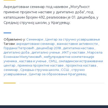
Акредитовани семинар под називом „Могућност
примене пројектне наставе у дигитално доба“, под
каталошким бројем 492, реализован је 01. децембра, у
Средњој стручној школи, у Крагујевцу.
Објављено у:
Семинари
,
Центар за стручно усавршавање
Тагови:
aкредитовани семинар
,
ваннаставне активности
,
Гордана Петровић
,
децембар 2018
,
дигитална настава
,
дигитално доба
,
дигитално учење
,
ИКТ у настави
,
Марсела
Ескенази Милутиновић
,
међупредметне компетенције
ученика
,
настава и учење
,
ОИЦ
,
омладински истраживачки
центар
,
примена пројектне наставе
,
пројектна настава
,
семинар
,
Средња стручна школа
,
ССШ
,
стручно
усавршавање
,
Центар за образовање Крагујевац