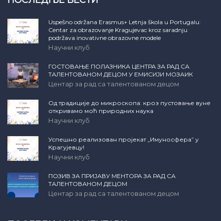
ПОСЛЕДЊЕ ВЕСТИ
Uspešno održana Erasmus+ Letnja škola u Portugalu:
Centar za obrazovanje Kragujevac kroz saradnju
podržava inovativne obrazovne modele
Научни клуб
ГОСТОВАЊЕ ПОЛАЗНИКА ЦЕНТРА ЗА РАД СА
ТАЛЕНТОВАНОМ ДЕЦОМ У ЕМИСИЈИ МОЗАИК
Центар за рад са талентованом децом
Од традиције до микроскопа: кроз пустовање вуне
откривамо моћ природних наука
Научни клуб
Успешно реализован пројекат „Имуносфера” у
Крагујевцу!
Научни клуб
ПОЗИВ ЗА ПРИЈАВУ МЕНТОРА ЗА РАД СА
ТАЛЕНТОВАНОМ ДЕЦОМ
Центар за рад са талентованом децом