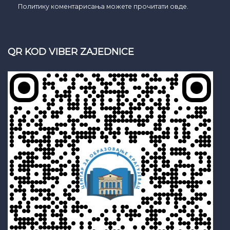
Политику коментарисања можете прочитати овде.
QR KOD VIBER ZAJEDNICE