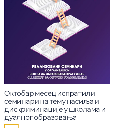
Октобар месец испратили
семинари на тему насиља и
дискриминације у школама и
дуалног образовања