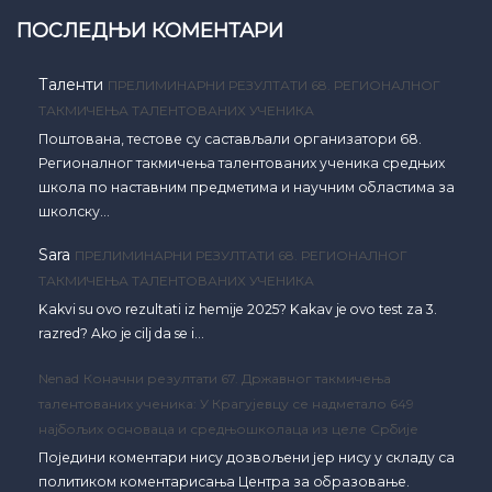
ПОСЛЕДЊИ КОМЕНТАРИ
Таленти
ПРЕЛИМИНАРНИ РЕЗУЛТАТИ 68. РЕГИОНАЛНОГ
ТАКМИЧЕЊА ТАЛЕНТОВАНИХ УЧЕНИКА
Поштована, тестове су састављали организатори 68.
Регионалног такмичења талентованих ученика средњих
школа по наставним предметима и научним областима за
школску…
Sara
ПРЕЛИМИНАРНИ РЕЗУЛТАТИ 68. РЕГИОНАЛНОГ
ТАКМИЧЕЊА ТАЛЕНТОВАНИХ УЧЕНИКА
Kakvi su ovo rezultati iz hemije 2025? Kakav je ovo test za 3.
razred? Ako je cilj da se i…
Nenad
Коначни резултати 67. Државног такмичења
талентованих ученика: У Крагујевцу се надметало 649
најбољих основаца и средњошколаца из целе Србије
Поједини коментари нису дозвољени јер нису у складу са
политиком коментарисања Центра за образовање.