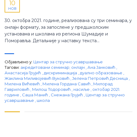
10
НОВ
30. октобра 2021. године, реализована су три семинара, у
онлајн формату, за запослене у предшколским
установама и школама из региона Шумадије и
Поморавља. Детаљније у наставку текста…
Објављено у:
Центар за стручно усавршавање
Тагови:
акредитовани семинар; онлајн
,
Ана Јанковић
,
Анастасија Грујић
,
дискриминација
,
дуално образовање
,
Жаклина Миливојевић Вуковић
,
Јелена Петровић Десница
,
Милена Вићевић
,
Милена Гордана Савић
,
Милорад
Гавриловић
,
Милош Тодоровић
,
насиље
,
октобар 2021.
године
,
Саша Манић
,
Снежана Грујић
,
Центар за стручно
усавршавање
,
школа