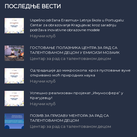
ПОСЛЕДЊЕ ВЕСТИ
Uspešno održana Erasmus+ Letnja škola u Portugalu:
Centar za obrazovanje Kragujevac kroz saradnju
podržava inovativne obrazovne modele
Научни клуб
ГОСТОВАЊЕ ПОЛАЗНИКА ЦЕНТРА ЗА РАД СА
ТАЛЕНТОВАНОМ ДЕЦОМ У ЕМИСИЈИ МОЗАИК
Центар за рад са талентованом децом
Од традиције до микроскопа: кроз пустовање вуне
откривамо моћ природних наука
Научни клуб
Успешно реализован пројекат „Имуносфера” у
Крагујевцу!
Научни клуб
ПОЗИВ ЗА ПРИЈАВУ МЕНТОРА ЗА РАД СА
ТАЛЕНТОВАНОМ ДЕЦОМ
Центар за рад са талентованом децом