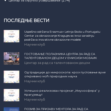
(274)
Центар за стручно усавршавање
ПОСЛЕДЊЕ ВЕСТИ
Uspešno održana Erasmus+ Letnja škola u Portugalu:
Centar za obrazovanje Kragujevac kroz saradnju
podržava inovativne obrazovne modele
Научни клуб
ГОСТОВАЊЕ ПОЛАЗНИКА ЦЕНТРА ЗА РАД СА
ТАЛЕНТОВАНОМ ДЕЦОМ У ЕМИСИЈИ МОЗАИК
Центар за рад са талентованом децом
Од традиције до микроскопа: кроз пустовање вуне
откривамо моћ природних наука
Научни клуб
Успешно реализован пројекат „Имуносфера” у
Крагујевцу!
Научни клуб
ПОЗИВ ЗА ПРИЈАВУ МЕНТОРА ЗА РАД СА