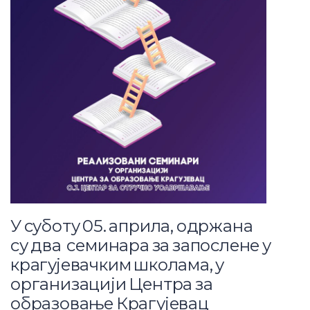
У суботу 05. априла, одржана
су два семинарa за запослене у
крагујевачким школама, у
организацији Центра за
образовање Крагујевац