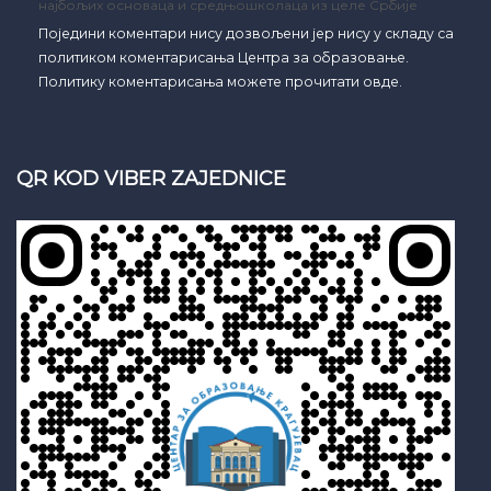
најбољих основаца и средњошколаца из целе Србије
Поједини коментари нису дозвољени јер нису у складу са
политиком коментарисања Центра за образовање.
Политику коментарисања можете прочитати овде.
QR KOD VIBER ZAJEDNICE