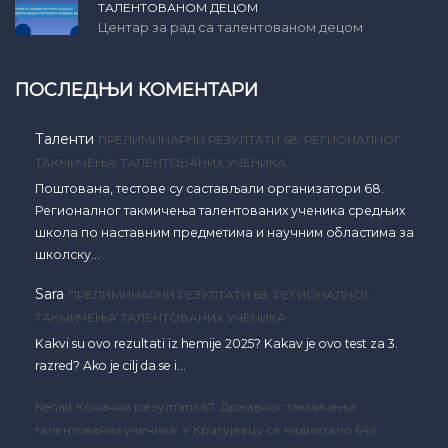
ТАЛЕНТОВАНОМ ДЕЦОМ
Центар за рад са талентованом децом
ПОСЛЕДЊИ КОМЕНТАРИ
Таленти
ПРЕЛИМИНАРНИ РЕЗУЛТАТИ 68. РЕГИОНАЛНОГ
ТАКМИЧЕЊА ТАЛЕНТОВАНИХ УЧЕНИКА
Поштована, тестове су састављали организатори 68.
Регионалног такмичења талентованих ученика средњих
школа по наставним предметима и научним областима за
школску…
Sara
ПРЕЛИМИНАРНИ РЕЗУЛТАТИ 68. РЕГИОНАЛНОГ
ТАКМИЧЕЊА ТАЛЕНТОВАНИХ УЧЕНИКА
Kakvi su ovo rezultati iz hemije 2025? Kakav je ovo test za 3.
razred? Ako je cilj da se i…
Nenad
Коначни резултати 67. Државног такмичења
талентованих ученика: У Крагујевцу се надметало 649