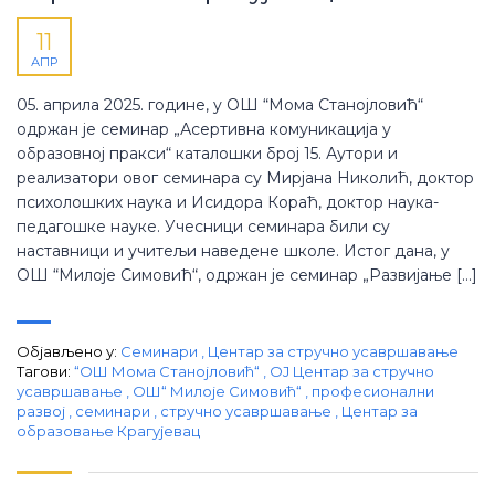
11
АПР
05. априла 2025. године, у ОШ “Мома Станојловић“
одржан је семинар „Асертивна комуникација у
образовној пракси“ каталошки број 15. Аутори и
реализатори овог семинара су Мирјана Николић, доктор
психолошких наука и Исидора Кораћ, доктор наука-
педагошке науке. Учесници семинара били су
наставници и учитељи наведене школе. Истог дана, у
ОШ “Милоје Симовић“, одржан је семинар „Развијање […]
Објављено у:
Семинари
,
Центар за стручно усавршавање
Тагови:
“ОШ Мома Станојловић“
,
ОЈ Центар за стручно
усавршавање
,
ОШ“ Милоје Симовић“
,
професионални
развој
,
семинари
,
стручно усавршавање
,
Центар за
образовање Крагујевац