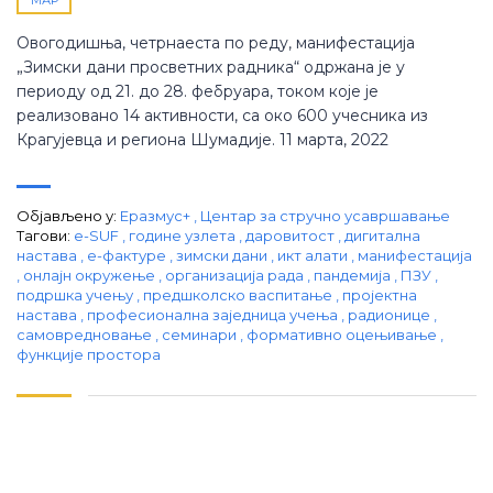
Овогодишња, четрнаеста по реду, манифестација
„Зимски дани просветних радника“ одржана је у
периоду од 21. до 28. фебруара, током које је
реализовано 14 активности, са око 600 учесника из
Крагујевца и региона Шумадије. 11 марта, 2022
Објављено у:
Еразмус+
,
Центар за стручно усавршавање
Тагови:
e-SUF
,
године узлета
,
даровитост
,
дигитална
настава
,
е-фактуре
,
зимски дани
,
икт алати
,
манифестација
,
онлајн окружење
,
организација рада
,
пандемија
,
ПЗУ
,
подршка учењу
,
предшколско васпитање
,
пројектна
настава
,
професионална заједница учења
,
радионице
,
самовредновање
,
семинари
,
формативно оцењивање
,
функције простора