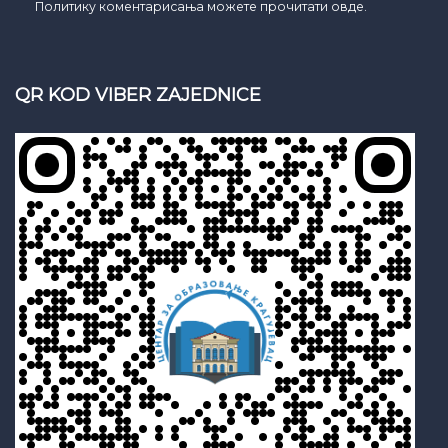
Политику коментарисања можете прочитати овде.
QR KOD VIBER ZAJEDNICE