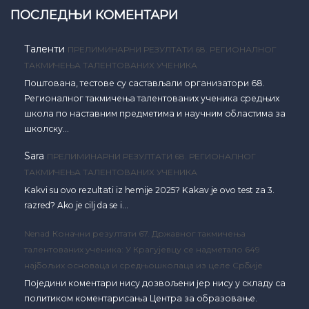
ПОСЛЕДЊИ КОМЕНТАРИ
Таленти
ПРЕЛИМИНАРНИ РЕЗУЛТАТИ 68. РЕГИОНАЛНОГ
ТАКМИЧЕЊА ТАЛЕНТОВАНИХ УЧЕНИКА
Поштована, тестове су састављали организатори 68.
Регионалног такмичења талентованих ученика средњих
школа по наставним предметима и научним областима за
школску…
Sara
ПРЕЛИМИНАРНИ РЕЗУЛТАТИ 68. РЕГИОНАЛНОГ
ТАКМИЧЕЊА ТАЛЕНТОВАНИХ УЧЕНИКА
Kakvi su ovo rezultati iz hemije 2025? Kakav je ovo test za 3.
razred? Ako je cilj da se i…
Nenad
Коначни резултати 67. Државног такмичења
талентованих ученика: У Крагујевцу се надметало 649
најбољих основаца и средњошколаца из целе Србије
Поједини коментари нису дозвољени јер нису у складу са
политиком коментарисања Центра за образовање.