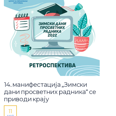
14. манифестација „Зимски
дани просветних радника“ се
приводи крају
11
МАР