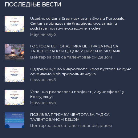
ПОСЛЕДЊЕ ВЕСТИ
Uspešno održana Erasmus+ Letnja škola u Portugalu:
Centar za obrazovanje Kragujevac kroz saradnju
podržava inovativne obrazovne modele
Научни клуб
ГОСТОВАЊЕ ПОЛАЗНИКА ЦЕНТРА ЗА РАД СА
ТАЛЕНТОВАНОМ ДЕЦОМ У ЕМИСИЈИ МОЗАИК
Центар за рад са талентованом децом
Од традиције до микроскопа: кроз пустовање вуне
откривамо моћ природних наука
Научни клуб
Успешно реализован пројекат „Имуносфера” у
Крагујевцу!
Научни клуб
ПОЗИВ ЗА ПРИЈАВУ МЕНТОРА ЗА РАД СА
ТАЛЕНТОВАНОМ ДЕЦОМ
Центар за рад са талентованом децом