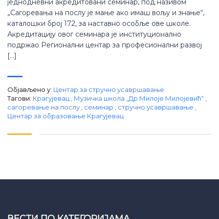
једнодневни акредитовани семинар, под називом
„Сагоревања на послу је мање ако имаш вољу и знање“,
каталошки број 172, за наставно особље ове школе.
Акредитацију овог семинара је институционално
подржао Регионални центар за професионални развој
[…]
Објављено у:
Центар за стручно усавршавање
Тагови:
Крагујевац
,
Музичка школа „Др Милоје Милојевић“
,
сагоревање на послу
,
семинар
,
стручно усавршавање
,
Центар за образовање Крагујевац
ВЕСТИ ПО КАТЕГОРИЈАМА