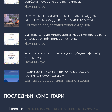
podržava inovativne obrazovne modele
Научни клуб
ГОСТОВАЊЕ ПОЛАЗНИКА ЦЕНТРА ЗА РАД СА
ТАЛЕНТОВАНОМ ДЕЦОМ У ЕМИСИЈИ МОЗАИК
Центар за рад са талентованом децом
Од традиције до микроскопа: кроз пустовање вуне
откривамо моћ природних наука
Научни клуб
Успешно реализован пројекат „Имуносфера” у
Крагујевцу!
Научни клуб
ПОЗИВ ЗА ПРИЈАВУ МЕНТОРА ЗА РАД СА
ТАЛЕНТОВАНОМ ДЕЦОМ
Центар за рад са талентованом децом
ПОСЛЕДЊИ КОМЕНТАРИ
Таленти
ПРЕЛИМИНАРНИ РЕЗУЛТАТИ 68. РЕГИОНАЛНОГ