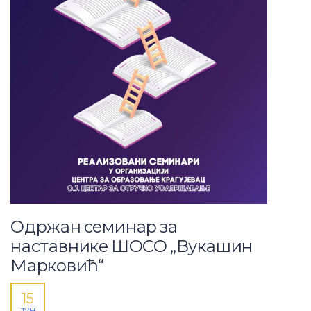
Одржан семинар за
наставнике ШОСО „Вукашин
Марковић“
15
ЈУН