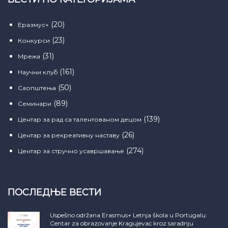
(20)
Еразмус+
(23)
Конкурси
(31)
Мрежа
(161)
Научни клуб
(50)
Саопштења
(89)
Семинари
(139)
Центар за рад са талентованом децом
(26)
Центар за рекреативну наставу
(274)
Центар за стручно усавршавање
ПОСЛЕДЊЕ ВЕСТИ
Uspešno održana Erasmus+ Letnja škola u Portugalu:
Centar za obrazovanje Kragujevac kroz saradnju