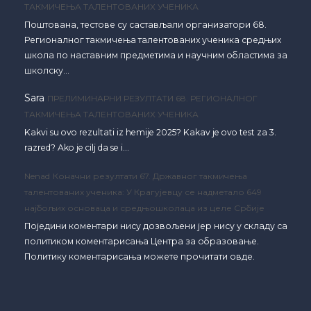
ТАКМИЧЕЊА ТАЛЕНТОВАНИХ УЧЕНИКА
Поштована, тестове су састављали организатори 68.
Регионалног такмичења талентованих ученика средњих
школа по наставним предметима и научним областима за
школску…
Sara
ПРЕЛИМИНАРНИ РЕЗУЛТАТИ 68. РЕГИОНАЛНОГ
ТАКМИЧЕЊА ТАЛЕНТОВАНИХ УЧЕНИКА
Kakvi su ovo rezultati iz hemije 2025? Kakav je ovo test za 3.
razred? Ako je cilj da se i…
Nenad
Коначни резултати 67. Државног такмичења
талентованих ученика: У Крагујевцу се надметало 649
најбољих основаца и средњошколаца из целе Србије
Поједини коментари нису дозвољени јер нису у складу са
политиком коментарисања Центра за образовање.
Политику коментарисања можете прочитати овде.