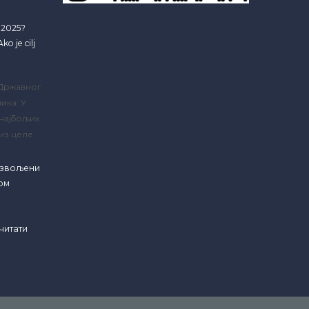
e 2025?
ko je cilj
 Државног
ика: У
 најбољих
из целе
озвољени
ком
читати