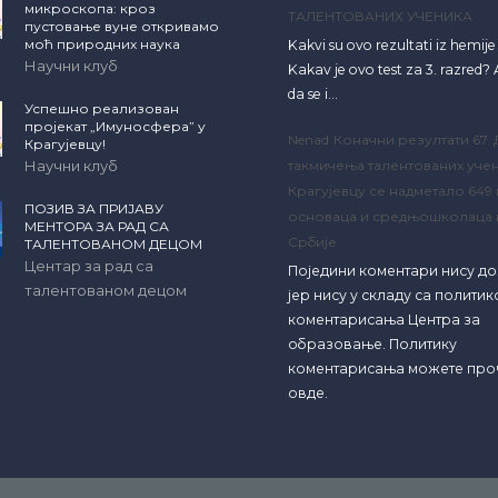
микроскопа: кроз
ТАЛЕНТОВАНИХ УЧЕНИКА
пустовање вуне откривамо
моћ природних наука
Kakvi su ovo rezultati iz hemij
Научни клуб
Kakav je ovo test za 3. razred? A
da se i…
Успешно реализован
пројекат „Имуносфера” у
Nenad
Коначни резултати 67.
Крагујевцу!
Научни клуб
такмичења талентованих учен
Крагујевцу се надметало 649
ПОЗИВ ЗА ПРИЈАВУ
основаца и средњошколаца 
МЕНТОРА ЗА РАД СА
Србије
ТАЛЕНТОВАНОМ ДЕЦОМ
Центар за рад са
Поједини коментари нису д
талентованом децом
јер нису у складу са полити
коментарисања Центра за
образовање. Политику
коментарисања можете про
овде.