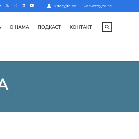
Улогујте се
Региструјте се
А
О НАМА
ПОДКАСТ
КОНТАКТ
А