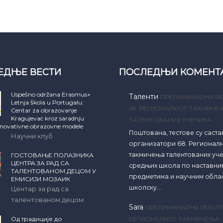
ЕДЊЕ ВЕСТИ
ПОСЛЕДЊИ КОМЕНТ
Uspešno održana Erasmus+
Таленти
ПРЕЛИМИНАРНИ РЕ
Letnja škola u Portugalu:
68. РЕГИОНАЛНОГ ТАКМИЧЕ
Centar za obrazovanje
Kragujevac kroz saradnju
ТАЛЕНТОВАНИХ УЧЕНИКА
inovativne obrazovne modele
Поштована, тестове су саст
Научни клуб
организатори 68. Регионал
такмичења талентованих уч
ГОСТОВАЊЕ ПОЛАЗНИКА
ЦЕНТРА ЗА РАД СА
средњих школа по наставни
ТАЛЕНТОВАНОМ ДЕЦОМ У
предметима и научним обла
ЕМИСИЈИ МОЗАИК
школску…
Центар за рад са
талентованом децом
Sara
ПРЕЛИМИНАРНИ РЕЗУЛТ
Од традиције до
РЕГИОНАЛНОГ ТАКМИЧЕЊА