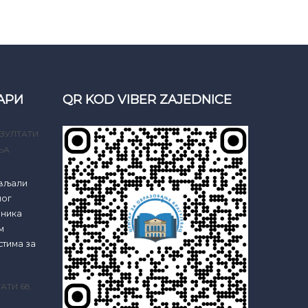
АРИ
QR KOD VIBER ZAJEDNICE
ЗУЛТАТИ
ЊА
ављали
ног
еника
м
стима за
АТИ 68.