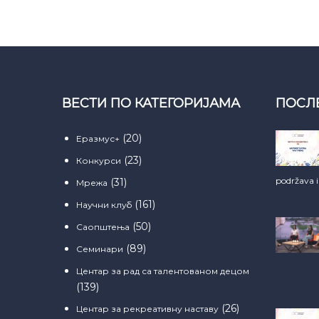
ВЕСТИ ПО КАТЕГОРИЈАМА
ПОСЛ
(20)
Еразмус+
(23)
Конкурси
podržava 
(31)
Мрежа
(161)
Научни клуб
(50)
Саопштења
(89)
Семинари
Центар за рад са талентованом децом
(139)
(26)
Центар за рекреативну наставу