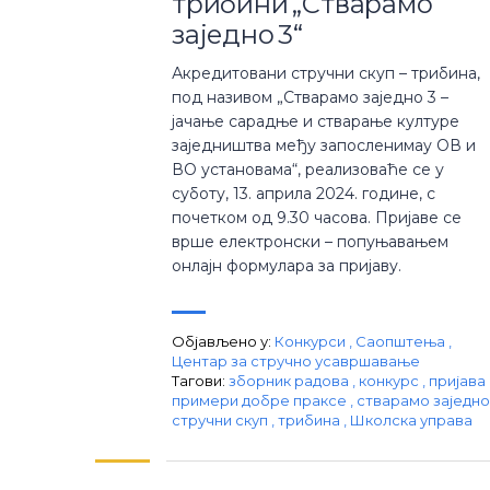
трибини „Стварамо
заједно 3“
Акредитовани стручни скуп – трибина,
под називом „Стварамо заједно 3 –
јачање сарадње и стварање културе
заједништва међу запосленимау ОВ и
ВО установама“, реализоваће се у
суботу, 13. априла 2024. године, с
почетком од 9.30 часова. Пријаве се
врше електронски – попуњавањем
онлајн формулара за пријаву.
Објављено у:
Конкурси
,
Саопштења
,
Центар за стручно усавршавање
Тагови:
зборник радова
,
конкурс
,
пријава
примери добре праксе
,
стварамо заједн
стручни скуп
,
трибина
,
Школска управа