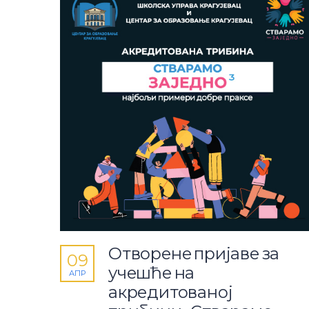
Отворене пријаве за
09
учешће на
АПР
акредитованој