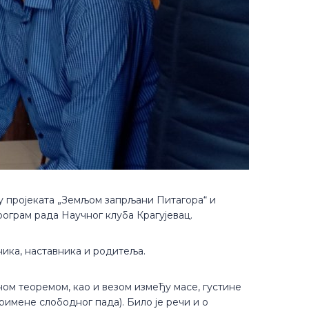
иру пројеката „Земљом запрљани Питагора“ и
ограм рада Научног клуба Крагујевац.
ника, наставника и родитеља.
ном теоремом, као и везом између масе, густине
имене слободног пада). Било је речи и о