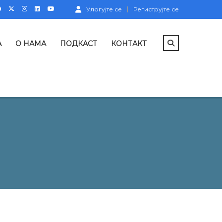
Улогујте се
Региструјте се
А
О НАМА
ПОДКАСТ
КОНТАКТ