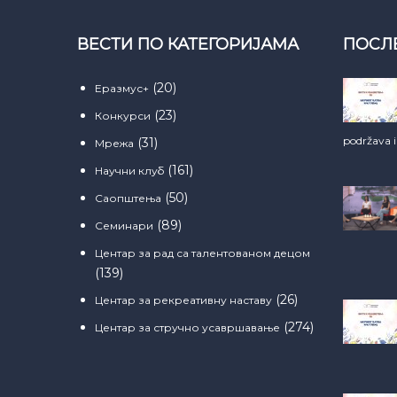
ВЕСТИ ПО КАТЕГОРИЈАМА
ПОСЛ
(20)
Еразмус+
(23)
Конкурси
podržava 
(31)
Мрежа
(161)
Научни клуб
(50)
Саопштења
(89)
Семинари
Центар за рад са талентованом децом
(139)
(26)
Центар за рекреативну наставу
(274)
Центар за стручно усавршавање