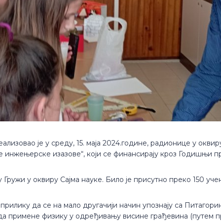
ализовао је у среду, 15. маја 2024.године, радионице у окв
 инжењерске изазове“, који се финансирају кроз Годишњи пр
Гружи у оквиру Сајма науке. Било је присутно преко 150 уче
прилику да се на мало другачији начин упознају са Питагори
 да примене физику у одређивању висине грађевина (путем пр