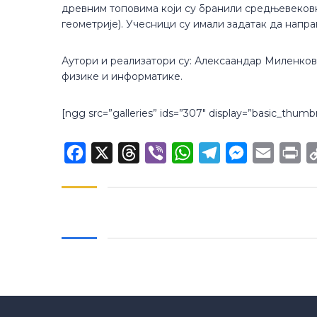
древним топовима који су бранили средњевековне
геометрије). Учесници су имали задатак да напра
Аутори и реализатори су: Алексаандар Миленков
физике и информатике.
[ngg src=”galleries” ids=”307″ display=”basic_thumb
Facebook
X
Threads
Viber
WhatsApp
Telegram
Messenger
Email
Pr