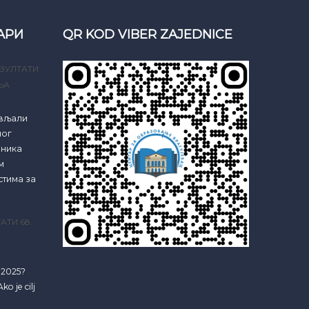
АРИ
QR KOD VIBER ZAJEDNICE
ЗУЛТАТИ
ЊА
ављали
ног
еника
м
стима за
АТИ 68.
e 2025?
ko je cilj