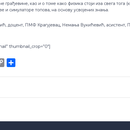
 грађевине, као и о томе како физика стоји иза свега тога (
ве и симулаторе топова, на основу усвојених знања.
ић, доцент, ПМФ Крагујевац, Немања Вукићевић, асистент, 
nail” thumbnail_crop=”0″]
int
Copy
Share
Link