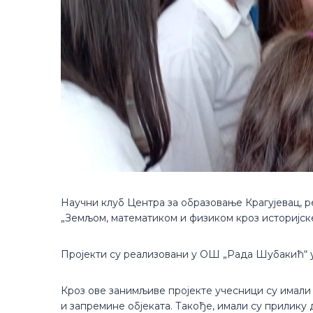
Научни клуб Центра за образовање Крагујевац, ре
„Земљом, математиком и физиком кроз историјске
Пројекти су реализовани у ОШ „Рада Шубакић“ у 
Кроз ове занимљиве пројекте учесници су имали 
и запремине објеката. Такође, имали су прилику