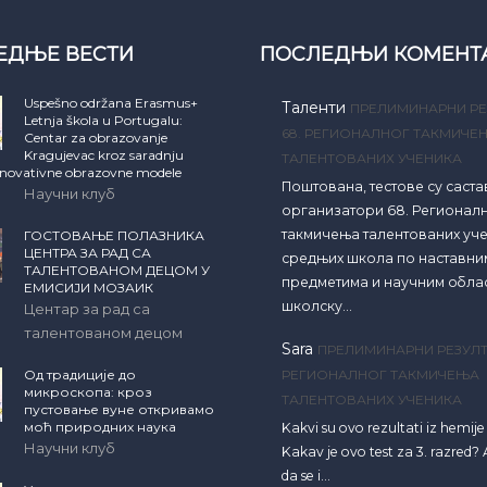
ЕДЊЕ ВЕСТИ
ПОСЛЕДЊИ КОМЕНТ
Uspešno održana Erasmus+
Таленти
ПРЕЛИМИНАРНИ РЕ
Letnja škola u Portugalu:
68. РЕГИОНАЛНОГ ТАКМИЧЕ
Centar za obrazovanje
Kragujevac kroz saradnju
ТАЛЕНТОВАНИХ УЧЕНИКА
inovativne obrazovne modele
Поштована, тестове су саст
Научни клуб
организатори 68. Регионал
такмичења талентованих уч
ГОСТОВАЊЕ ПОЛАЗНИКА
ЦЕНТРА ЗА РАД СА
средњих школа по наставни
ТАЛЕНТОВАНОМ ДЕЦОМ У
предметима и научним обла
ЕМИСИЈИ МОЗАИК
школску…
Центар за рад са
талентованом децом
Sara
ПРЕЛИМИНАРНИ РЕЗУЛТ
Од традиције до
РЕГИОНАЛНОГ ТАКМИЧЕЊА
микроскопа: кроз
ТАЛЕНТОВАНИХ УЧЕНИКА
пустовање вуне откривамо
моћ природних наука
Kakvi su ovo rezultati iz hemij
Научни клуб
Kakav je ovo test za 3. razred? A
da se i…