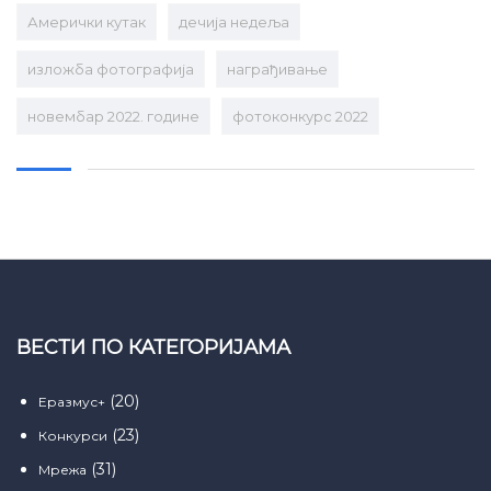
Амерички кутак
дечија недеља
изложба фотографија
награђивање
новембар 2022. године
фотоконкурс 2022
ВЕСТИ ПО КАТЕГОРИЈАМА
(20)
Еразмус+
(23)
Конкурси
(31)
Мрежа