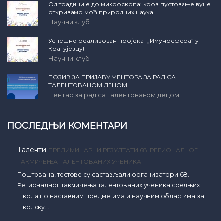
Од традиције до микроскопа: кроз пустовање вуне
откривамо моћ природних наука
Научни клуб
Успешно реализован пројекат „Имуносфера” у
Крагујевцу!
Научни клуб
ПОЗИВ ЗА ПРИЈАВУ МЕНТОРА ЗА РАД СА
ТАЛЕНТОВАНОМ ДЕЦОМ
Центар за рад са талентованом децом
ПОСЛЕДЊИ КОМЕНТАРИ
Таленти
ПРЕЛИМИНАРНИ РЕЗУЛТАТИ 68. РЕГИОНАЛНОГ
ТАКМИЧЕЊА ТАЛЕНТОВАНИХ УЧЕНИКА
Поштована, тестове су састављали организатори 68.
Регионалног такмичења талентованих ученика средњих
школа по наставним предметима и научним областима за
школску…