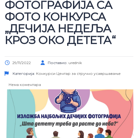
ФОТОГРАФИЈА СА
ФОТО КОНКУРСА
„ДЕЧИЈА НЕДЕЉА
КРОЗ ОКО ДЕТЕТА“
29/11/2022
Поставио:
urednik
Категорија:
Конкурси
Центар за стручно усавршавање
Нема коментара