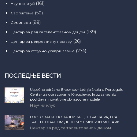
(161)
Научни клуб
(50)
Саопштења
(89)
Семинари
(139)
Центар за рад са талентованом децом
(26)
Центар за рекреативну наставу
(274)
Центар за стручно усавршавање
ПОСЛЕДЊЕ ВЕСТИ
Uspešno održana Erasmus+ Letnja škola u Portugalu:
Centar za obrazovanje Kragujevac kroz saradnju
podržava inovativne obrazovne modele
Научни клуб
ГОСТОВАЊЕ ПОЛАЗНИКА ЦЕНТРА ЗА РАД СА
ТАЛЕНТОВАНОМ ДЕЦОМ У ЕМИСИЈИ МОЗАИК
Центар за рад са талентованом децом