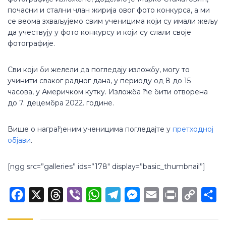
почасни и стални члан жирија овог фото конкурса, а ми
се веома зхваљујемо свим ученицима који су имали жељу
да учествују у фото конкурсу и који су слали своје
фотографије.
Сви који би желели да погледају изложбу, могу то
учинити сваког радног дана, у периоду од 8 до 15
часова, у Америчком кутку. Изложба ће бити отворена
до 7. децембра 2022. године.
Више о награђеним ученицима погледајте у
претходној
објави
.
[ngg src=”galleries” ids=”178″ display=”basic_thumbnail”]
Facebook
X
Threads
Viber
WhatsApp
Telegram
Messenger
Email
Print
Copy
Sh
Link