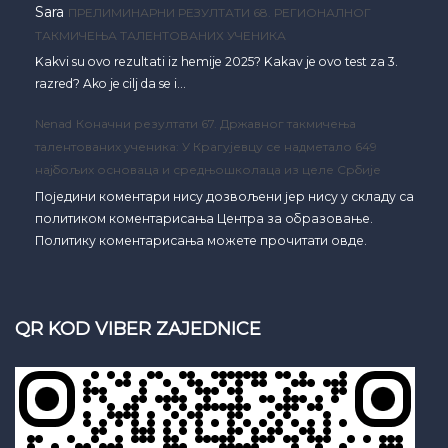
Sara
ПРЕЛИМИНАРНИ РЕЗУЛТАТИ 68. РЕГИОНАЛНОГ
ТАКМИЧЕЊА ТАЛЕНТОВАНИХ УЧЕНИКА
Kakvi su ovo rezultati iz hemije 2025? Kakav je ovo test za 3.
razred? Ako je cilj da se i…
Nenad
Коначни резултати 67. Државног такмичења
талентованих ученика: У Крагујевцу се надметало 649
најбољих основаца и средњошколаца из целе Србије
Поједини коментари нису дозвољени јер нису у складу са
политиком коментарисања Центра за образовање.
Политику коментарисања можете прочитати овде.
QR KOD VIBER ZAJEDNICE