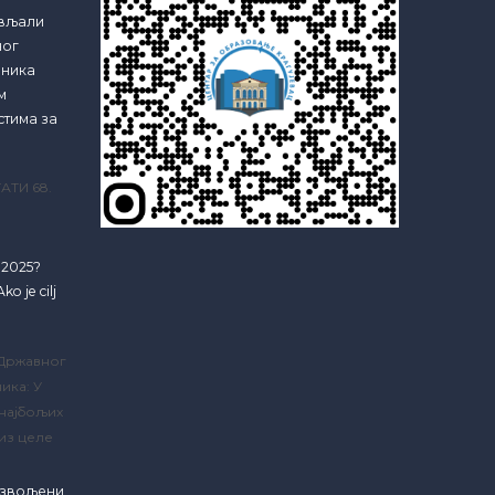
ављали
ног
еника
м
стима за
АТИ 68.
e 2025?
ko je cilj
 Државног
ика: У
 најбољих
из целе
озвољени