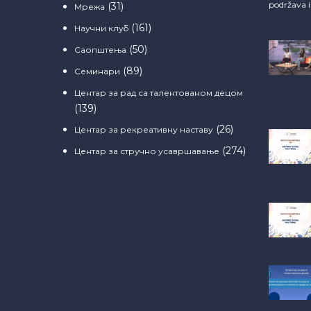
podržava 
(31)
Мрежа
(161)
Научни клуб
(50)
Саопштења
(89)
Семинари
Центар за рад са талентованом децом
(139)
(26)
Центар за рекреативну наставу
(274)
Центар за стручно усавршавање