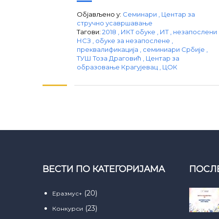
Објављено у:
Семинари
,
Центар за
стручно усавршавање
Тагови:
2018
,
ИКТ обуке
,
ИТ
,
незапослени
НСЗ
,
обуке за незапослене
,
преквалификација
,
семиниари Србије
,
ТУШ Тоза Драговић
,
Центар за
образовање Крагујевац
,
ЦОК
ВЕСТИ ПО КАТЕГОРИЈАМА
ПОСЛ
(20)
Еразмус+
(23)
Конкурси