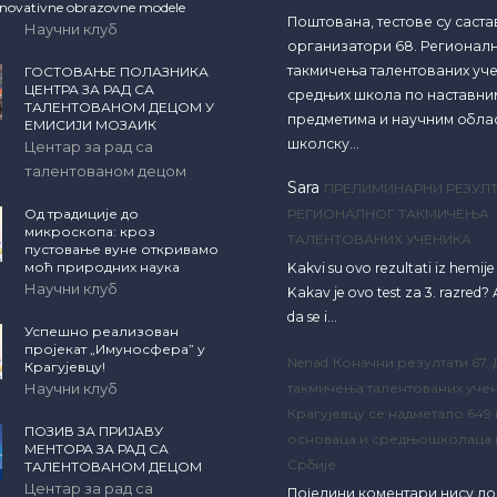
inovativne obrazovne modele
Поштована, тестове су саст
Научни клуб
организатори 68. Регионал
такмичења талентованих уч
ГОСТОВАЊЕ ПОЛАЗНИКА
ЦЕНТРА ЗА РАД СА
средњих школа по наставни
ТАЛЕНТОВАНОМ ДЕЦОМ У
предметима и научним обла
ЕМИСИЈИ МОЗАИК
школску…
Центар за рад са
талентованом децом
Sara
ПРЕЛИМИНАРНИ РЕЗУЛТ
Од традиције до
РЕГИОНАЛНОГ ТАКМИЧЕЊА
микроскопа: кроз
ТАЛЕНТОВАНИХ УЧЕНИКА
пустовање вуне откривамо
моћ природних наука
Kakvi su ovo rezultati iz hemij
Научни клуб
Kakav je ovo test za 3. razred? A
da se i…
Успешно реализован
пројекат „Имуносфера” у
Nenad
Коначни резултати 67.
Крагујевцу!
Научни клуб
такмичења талентованих учен
Крагујевцу се надметало 649
ПОЗИВ ЗА ПРИЈАВУ
основаца и средњошколаца 
МЕНТОРА ЗА РАД СА
Србије
ТАЛЕНТОВАНОМ ДЕЦОМ
Центар за рад са
Поједини коментари нису д