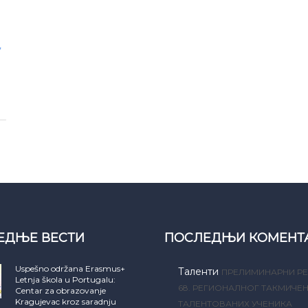
,
ЕДЊЕ ВЕСТИ
ПОСЛЕДЊИ КОМЕНТ
Uspešno održana Erasmus+
Таленти
ПРЕЛИМИНАРНИ РЕ
Letnja škola u Portugalu:
68. РЕГИОНАЛНОГ ТАКМИЧЕ
Centar za obrazovanje
Kragujevac kroz saradnju
ТАЛЕНТОВАНИХ УЧЕНИКА