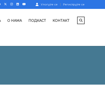
Улогујте се
Региструјте се
А
О НАМА
ПОДКАСТ
КОНТАКТ