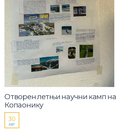
Отворен летњи научни камп на
Копаонику
30
АВГ