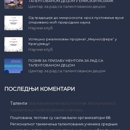
ТАЛЕНТОВАНОМ ДЕЦОМ У ЕМИСИЈИ МОЗАИК
Центар за рад са талентованом децом
Од традиције до микроскопа: кроз пустовање вуне
откривамо моћ природних наука
Научни клуб
Успешно реализован пројекат „Имуносфера” у
Крагујевцу!
Научни клуб
ПОЗИВ ЗА ПРИЈАВУ МЕНТОРА ЗА РАД СА
ТАЛЕНТОВАНОМ ДЕЦОМ
Центар за рад са талентованом децом
ПОСЛЕДЊИ КОМЕНТАРИ
Таленти
ПРЕЛИМИНАРНИ РЕЗУЛТАТИ 68. РЕГИОНАЛНОГ
ТАКМИЧЕЊА ТАЛЕНТОВАНИХ УЧЕНИКА
Поштована, тестове су састављали организатори 68.
Регионалног такмичења талентованих ученика средњих