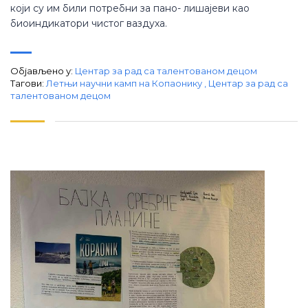
који су им били потребни за пано- лишајеви као
биоиндикатори чистог ваздуха.
Објављено у:
Центар за рад са талентованом децом
Тагови:
Летњи научни камп на Копаонику
,
Центар за рад са
талентованом децом