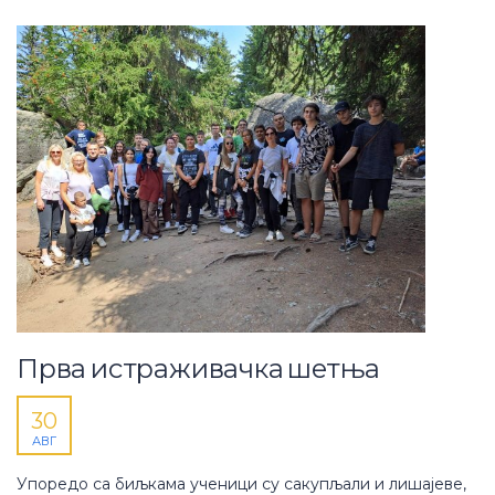
Прва истраживачка шетња
30
АВГ
Упоредо са биљкама ученици су сакупљали и лишајеве,