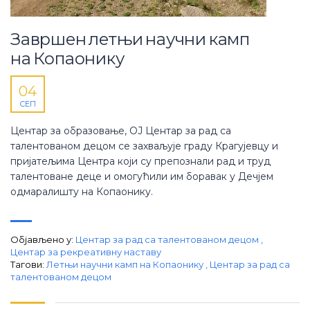
Завршен летњи научни камп
на Копаонику
04
СЕП
Центар за образовање, ОЈ Центар за рад са
талентованом децом се захваљује граду Крагујевцу и
пријатељима Центра који су препознали рад и труд
талентоване деце и омогућили им боравак у Дечјем
одмаралишту на Копаонику.
Објављено у:
Центар за рад са талентованом децом
,
Центар за рекреативну наставу
Тагови:
Летњи научни камп на Копаонику
,
Центар за рад са
талентованом децом