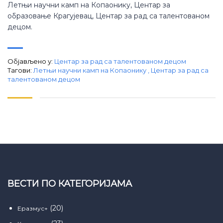
Летњи научни камп на Копаонику, Центар за
образовање Крагујевац, Центар за рад са талентованом
децом.
Објављено у:
Центар за рад са талентованом децом
Тагови:
Летњи научни камп на Копаонику
,
Центар за рад са
талентованом децом
ВЕСТИ ПО КАТЕГОРИЈАМА
(20)
Еразмус+