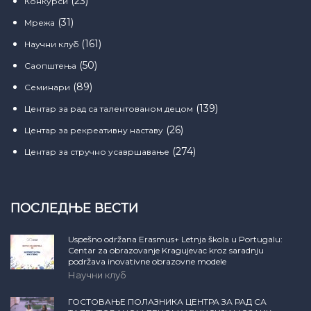
(23)
Конкурси
(31)
Мрежа
(161)
Научни клуб
(50)
Саопштења
(89)
Семинари
(139)
Центар за рад са талентованом децом
(26)
Центар за рекреативну наставу
(274)
Центар за стручно усавршавање
ПОСЛЕДЊЕ ВЕСТИ
Uspešno održana Erasmus+ Letnja škola u Portugalu:
Centar za obrazovanje Kragujevac kroz saradnju
podržava inovativne obrazovne modele
Научни клуб
ГОСТОВАЊЕ ПОЛАЗНИКА ЦЕНТРА ЗА РАД СА