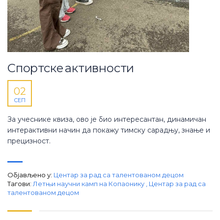
Спортске активности
02
СЕП
За учеснике квиза, ово је био интересантан, динамичан
интерактивни начин да покажу тимску сарадњу, знање и
прецизност.
Објављено у:
Центар за рад са талентованом децом
Тагови:
Летњи научни камп на Копаонику
,
Центар за рад са
талентованом децом