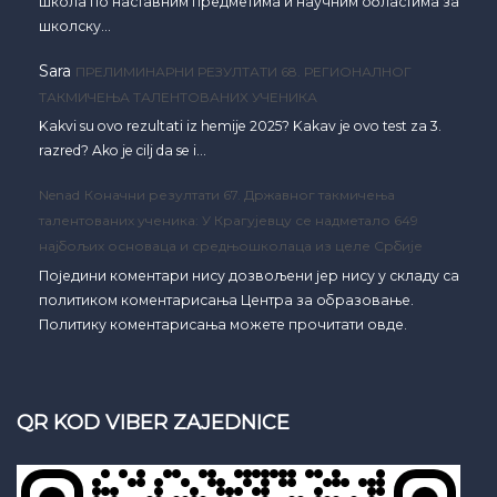
школа по наставним предметима и научним областима за
школску…
Sara
ПРЕЛИМИНАРНИ РЕЗУЛТАТИ 68. РЕГИОНАЛНОГ
ТАКМИЧЕЊА ТАЛЕНТОВАНИХ УЧЕНИКА
Kakvi su ovo rezultati iz hemije 2025? Kakav je ovo test za 3.
razred? Ako je cilj da se i…
Nenad
Коначни резултати 67. Државног такмичења
талентованих ученика: У Крагујевцу се надметало 649
најбољих основаца и средњошколаца из целе Србије
Поједини коментари нису дозвољени јер нису у складу са
политиком коментарисања Центра за образовање.
Политику коментарисања можете прочитати овде.
QR KOD VIBER ZAJEDNICE