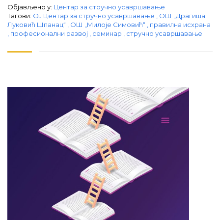
Објављено у:
Центар за стручно усавршавање
Тагови:
ОЈ Центар за стручно усавршавање
,
ОШ „Драгиша
Луковић Шпанац“
,
ОШ „Милоје Симовић“
,
правилна исхрана
,
професионални развој
,
семинар
,
стручно усавршавање