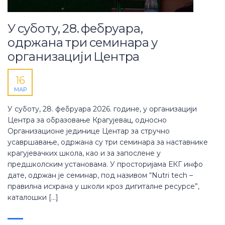
У суботу, 28. фебруара,
одржана три семинара у
организацији Центра
16
МАР
У суботу, 28. фебруара 2026. године, у организацији
Центра за образовање Крагујевац, односно
Организационе јединице Центар за стручно
усавршавање, одржана су три семинара за наставнике
крагујевачких школа, као и за запослене у
предшколским установама. У просторијама ЕКГ инфо
дате, одржан је семинар, под називом “Nutri tech –
правилна исхрана у школи кроз дигиталне ресурсе”,
каталошки […]