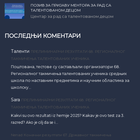
ПОЗИВ ЗА ПРИЈАВУ МЕНТОРА ЗА РАД СА
ТАЛЕНТОВАНОМ ДЕЦОМ
Центар за рад са талентованом децом
ПОСЛЕДЊИ КОМЕНТАРИ
Таленти
ПРЕЛИМИНАРНИ РЕЗУЛТАТИ 68. РЕГИОНАЛНОГ
ТАКМИЧЕЊА ТАЛЕНТОВАНИХ УЧЕНИКА
Поштована, тестове су састављали организатори 68.
Регионалног такмичења талентованих ученика средњих
школа по наставним предметима и научним областима за
школску…
Sara
ПРЕЛИМИНАРНИ РЕЗУЛТАТИ 68. РЕГИОНАЛНОГ
ТАКМИЧЕЊА ТАЛЕНТОВАНИХ УЧЕНИКА
Kakvi su ovo rezultati iz hemije 2025? Kakav je ovo test za 3.
razred? Ako je cilj da se i…
Nenad
Коначни резултати 67. Државног такмичења