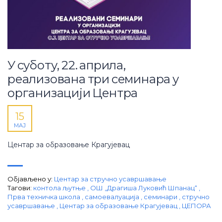
У суботу, 22. априла,
реализована три семинара у
организацији Центра
15
МАЈ
Центар за образовање Крагујевац
Објављено у:
Центар за стручно усавршавање
Тагови:
контола љутње
,
ОШ „Драгиша Луковић Шпанац“
,
Прва техничка школа
,
самоевалуација
,
семинари
,
стручно
усавршавање
,
Центар за образовање Крагујевац
,
ЦЕПОРА