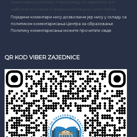
талентованих ученика: У Крагујевцу се надметало 649
најбољих основаца и средњошколаца из целе Србије
Поједини коментари нису дозвољени јер нису у складу са
политиком коментарисања Центра за образовање.
Политику коментарисања можете прочитати овде.
QR KOD VIBER ZAJEDNICE