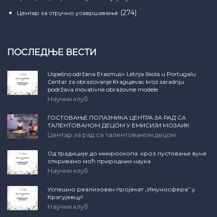
(274)
Центар за стручно усавршавање
ПОСЛЕДЊЕ ВЕСТИ
Uspešno održana Erasmus+ Letnja škola u Portugalu:
Centar za obrazovanje Kragujevac kroz saradnju
podržava inovativne obrazovne modele
Научни клуб
ГОСТОВАЊЕ ПОЛАЗНИКА ЦЕНТРА ЗА РАД СА
ТАЛЕНТОВАНОМ ДЕЦОМ У ЕМИСИЈИ МОЗАИК
Центар за рад са талентованом децом
Од традиције до микроскопа: кроз пустовање вуне
откривамо моћ природних наука
Научни клуб
Успешно реализован пројекат „Имуносфера” у
Крагујевцу!
Научни клуб