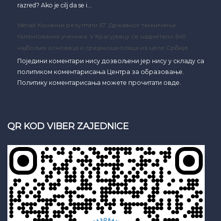
razred? Ako je cilj da se i…
Nenad
Коначни резултати 67. Државног такмичења
талентованих ученика: У Крагујевцу се надметало 649
најбољих основаца и средњошколаца из целе Србије
Поједини коментари нису дозвољени јер нису у складу са
политиком коментарисања Центра за образовање.
Политику коментарисања можете прочитати овде.
QR KOD VIBER ZAJEDNICE