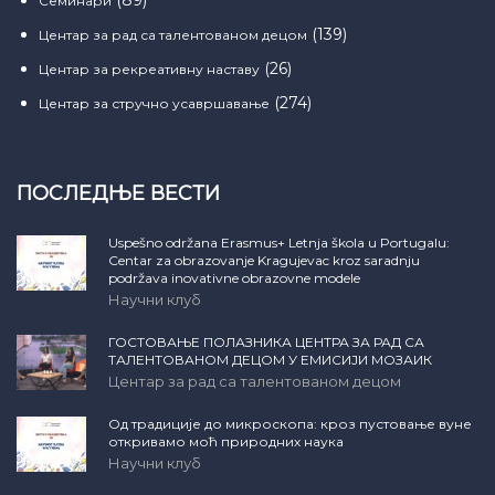
(89)
Семинари
(139)
Центар за рад са талентованом децом
(26)
Центар за рекреативну наставу
(274)
Центар за стручно усавршавање
ПОСЛЕДЊЕ ВЕСТИ
Uspešno održana Erasmus+ Letnja škola u Portugalu:
Centar za obrazovanje Kragujevac kroz saradnju
podržava inovativne obrazovne modele
Научни клуб
ГОСТОВАЊЕ ПОЛАЗНИКА ЦЕНТРА ЗА РАД СА
ТАЛЕНТОВАНОМ ДЕЦОМ У ЕМИСИЈИ МОЗАИК
Центар за рад са талентованом децом
Од традиције до микроскопа: кроз пустовање вуне
откривамо моћ природних наука
Научни клуб