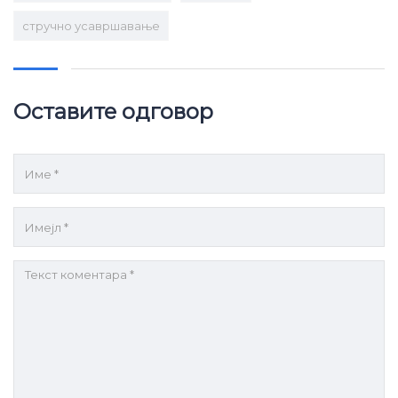
стручно усавршавање
Оставите одговор