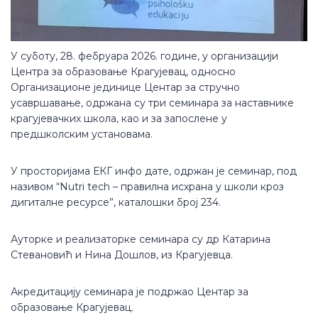
У суботу, 28. фебруара 2026. године, у организацији
Центра за образовање Крагујевац, односно
Организационе јединице Центар за стручно
усавршавање, одржана су три семинара за наставнике
крагујевачких школа, као и за запослене у
предшколским установама.
У просторијама ЕКГ инфо дате, одржан је семинар, под
називом “Nutri tech – правилна исхрана у школи кроз
дигиталне ресурсе”, каталошки број 234.
Ауторке и реализаторке семинара су др Катарина
Стевановић и Нина Дошлов, из Крагујевца.
Акредитацију семинара је подржао Центар за
образовање Крагујевац.