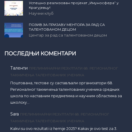
Успешно реализован пројекат „Имуносфера” у
Крагујевцу!
Научни клуб
ПОЗИВ ЗА ПРИЈАВУ МЕНТОРА ЗА РАД СА
ТАЛЕНТОВАНОМ ДЕЦОМ
Центар за рад са талентованом децом
ПОСЛЕДЊИ КОМЕНТАРИ
Таленти
ПРЕЛИМИНАРНИ РЕЗУЛТАТИ 68. РЕГИОНАЛНОГ
ТАКМИЧЕЊА ТАЛЕНТОВАНИХ УЧЕНИКА
Поштована, тестове су састављали организатори 68.
Регионалног такмичења талентованих ученика средњих
школа по наставним предметима и научним областима за
школску…
Sara
ПРЕЛИМИНАРНИ РЕЗУЛТАТИ 68. РЕГИОНАЛНОГ
ТАКМИЧЕЊА ТАЛЕНТОВАНИХ УЧЕНИКА
Kakvi su ovo rezultati iz hemije 2025? Kakav je ovo test za 3.