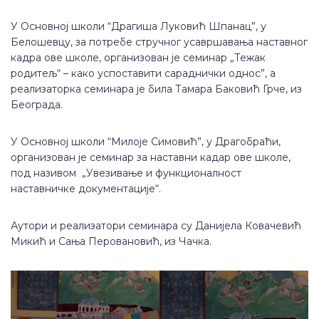
У Основној школи “Драгиша Луковић Шпанац”, у
Белошевцу, за потребе стручног усавршавања наставног
кадра ове школе, организован је семинар „Тежак
родитељ“ – како успоставити сараднички однос”, а
реализаторка семинара је била Тамара Баковић Грче, из
Београда.
У Основној школи “Милоје Симовић”, у Драгобраћи,
организован је семинар за наставни кадар ове школе,
под називом „Увезивање и функционалност
наставничке документације“.
Аутори и реализатори семинара су Данијела Ковачевић
Микић и Сања Перовановић, из Чачка.