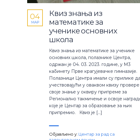
Квиз знања из
04
математике за
МАР
ученике основних
школа
Квиз знања из математике за ученике
основних школа, полазнике Центра,
одржан је 04. 03. 2023. године, у М3
кабинету Прве крагујевачке гимназије.
Полазници Центра имали су прилике д
учествовајући у оваквом квизу провере
своје знање у оквиру припреме за
Регионално такмичење и освоје наград
које је Центар за образовање за њих
припремио. Квиз је […]
Објављено у:
Центар за рад са
талентованом децом