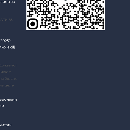
стима за
АТИ 68.
e 2025?
ko je cilj
 Државног
ика: У
 најбољих
из целе
озвољени
ком
читати