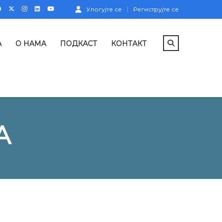
Улогујте се
Региструјте се
А
О НАМА
ПОДКАСТ
КОНТАКТ
А