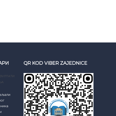
АРИ
QR KOD VIBER ZAJEDNICE
ЗУЛТАТИ
ЊА
ављали
ног
еника
м