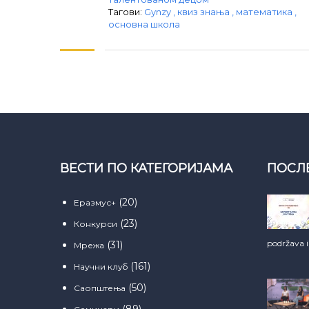
Тагови:
Gynzy
,
квиз знања
,
математика
,
основна школа
ВЕСТИ ПО КАТЕГОРИЈАМА
ПОСЛ
(20)
Еразмус+
(23)
Конкурси
podržava 
(31)
Мрежа
(161)
Научни клуб
(50)
Саопштења
(89)