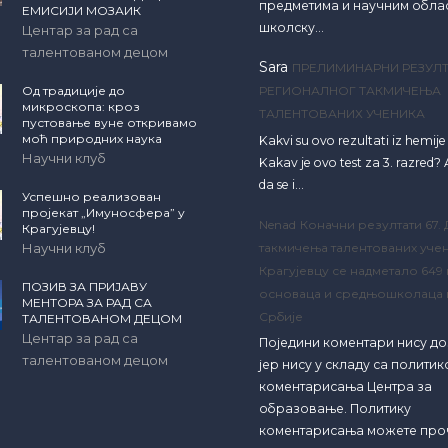
предметима и научним обла
ЕМИСИЈИ МОЗАИК
школску…
Центар за рад са
талентованом децом
Sara
ПРЕЛИМИНАРНИ РЕЗУЛТ
Од традиције до
РЕГИОНАЛНОГ ТАКМИЧЕЊА
микроскопа: кроз
ТАЛЕНТОВАНИХ УЧЕНИКА
пустовање вуне откривамо
моћ природних наука
Kakvi su ovo rezultati iz hemij
Научни клуб
Kakav je ovo test za 3. razred? A
da se i…
Успешно реализован
пројекат „Имуносфера” у
Nenad
Коначни резултати 67.
Крагујевцу!
Научни клуб
такмичења талентованих учен
Крагујевцу се надметало 649
ПОЗИВ ЗА ПРИЈАВУ
основаца и средњошколаца 
МЕНТОРА ЗА РАД СА
Србије
ТАЛЕНТОВАНОМ ДЕЦОМ
Центар за рад са
Поједини коментари нису д
талентованом децом
јер нису у складу са полити
коментарисања Центра за
образовање. Политику
коментарисања можете про