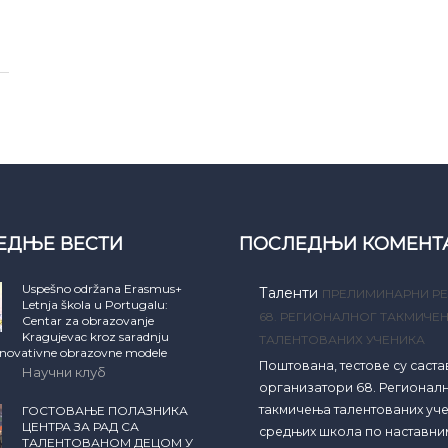
ЕДЊЕ ВЕСТИ
ПОСЛЕДЊИ КОМЕНТ
Uspešno održana Erasmus+
Таленти
ПРЕЛИМИНАРНИ РЕ
Letnja škola u Portugalu:
68. РЕГИОНАЛНОГ ТАКМИЧЕ
Centar za obrazovanje
Kragujevac kroz saradnju
ТАЛЕНТОВАНИХ УЧЕНИКА
inovativne obrazovne modele
Поштована, тестове су саст
Научни клуб
организатори 68. Регионал
такмичења талентованих уч
ГОСТОВАЊЕ ПОЛАЗНИКА
ЦЕНТРА ЗА РАД СА
средњих школа по наставни
ТАЛЕНТОВАНОМ ДЕЦОМ У