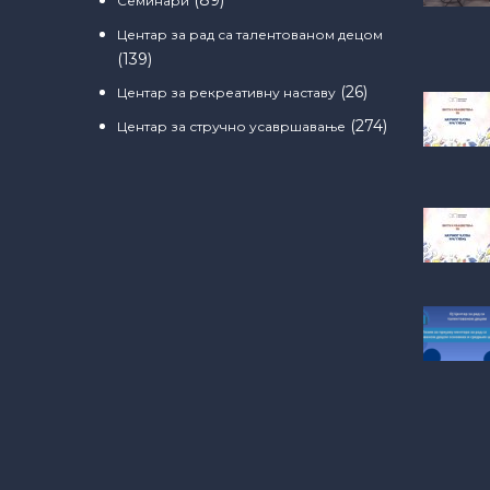
Семинари
Центар за рад са талентованом децом
(139)
(26)
Центар за рекреативну наставу
(274)
Центар за стручно усавршавање