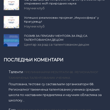
откривамо моћ природних наука
Научни клуб
Успешно реализован пројекат „Имуносфера” у
Крагујевцу!
Научни клуб
ПОЗИВ ЗА ПРИЈАВУ МЕНТОРА ЗА РАД СА
ТАЛЕНТОВАНОМ ДЕЦОМ
Центар за рад са талентованом децом
ПОСЛЕДЊИ КОМЕНТАРИ
Таленти
ПРЕЛИМИНАРНИ РЕЗУЛТАТИ 68. РЕГИОНАЛНОГ
ТАКМИЧЕЊА ТАЛЕНТОВАНИХ УЧЕНИКА
Поштована, тестове су састављали организатори 68.
Регионалног такмичења талентованих ученика средњих
школа по наставним предметима и научним областима за
школску…