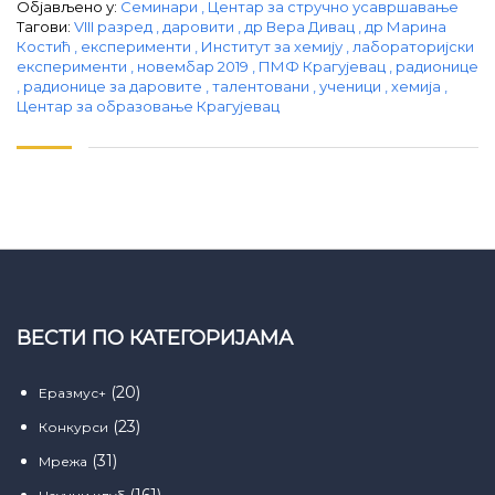
Објављено у:
Семинари
,
Центар за стручно усавршавање
Тагови:
VIII разред
,
даровити
,
др Вера Дивац
,
др Марина
Костић
,
експерименти
,
Институт за хемију
,
лабораторијски
експерименти
,
новембар 2019
,
ПМФ Крагујевац
,
радионице
,
радионице за даровите
,
талентовани
,
ученици
,
хемија
,
Центар за образовање Крагујевац
ВЕСТИ ПО КАТЕГОРИЈАМА
(20)
Еразмус+
(23)
Конкурси
(31)
Мрежа
(161)