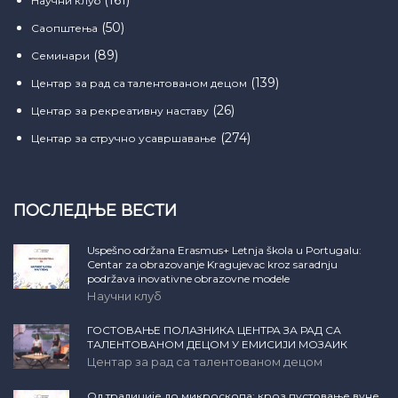
Научни клуб
(50)
Саопштења
(89)
Семинари
(139)
Центар за рад са талентованом децом
(26)
Центар за рекреативну наставу
(274)
Центар за стручно усавршавање
ПОСЛЕДЊЕ ВЕСТИ
Uspešno održana Erasmus+ Letnja škola u Portugalu:
Centar za obrazovanje Kragujevac kroz saradnju
podržava inovativne obrazovne modele
Научни клуб
ГОСТОВАЊЕ ПОЛАЗНИКА ЦЕНТРА ЗА РАД СА
ТАЛЕНТОВАНОМ ДЕЦОМ У ЕМИСИЈИ МОЗАИК
Центар за рад са талентованом децом
Од традиције до микроскопа: кроз пустовање вуне