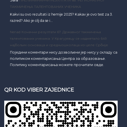
Sara
ПРЕЛИМИНАРНИ РЕЗУЛТАТИ 68. РЕГИОНАЛНОГ
ТАКМИЧЕЊА ТАЛЕНТОВАНИХ УЧЕНИКА
Kakvi su ovo rezultati iz hemije 2025? Kakav je ovo test za 3.
razred? Ako je cilj da se i…
Nenad
Коначни резултати 67. Државног такмичења
талентованих ученика: У Крагујевцу се надметало 649
најбољих основаца и средњошколаца из целе Србије
Поједини коментари нису дозвољени јер нису у складу са
политиком коментарисања Центра за образовање.
Политику коментарисања можете прочитати овде.
QR KOD VIBER ZAJEDNICE