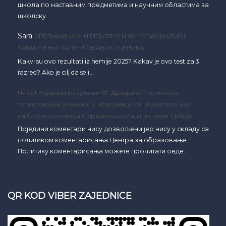
школа по наставним предметима и научним областима за
школску…
Sara
ПРЕЛИМИНАРНИ РЕЗУЛТАТИ 68. РЕГИОНАЛНОГ
ТАКМИЧЕЊА ТАЛЕНТОВАНИХ УЧЕНИКА
Kakvi su ovo rezultati iz hemije 2025? Kakav je ovo test za 3.
razred? Ako je cilj da se i…
Nenad
Коначни резултати 67. Државног такмичења
талентованих ученика: У Крагујевцу се надметало 649
најбољих основаца и средњошколаца из целе Србије
Поједини коментари нису дозвољени јер нису у складу са
политиком коментарисања Центра за образовање.
Политику коментарисања можете прочитати овде.
QR KOD VIBER ZAJEDNICE