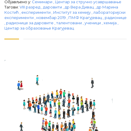
Објављено у:
Семинари
,
Центар за стручно усавршавање
Тагови:
VIII разред
,
даровити
,
др Вера Дивац
,
др Марина
Костић
,
експерименти
,
Институт за хемију
,
лабораторијски
експерименти
,
новембар 2019
,
ПМФ Крагујевац
,
радионице
,
радионице за даровите
,
талентовани
,
ученици
,
хемија
,
Центар за образовање Крагујевац