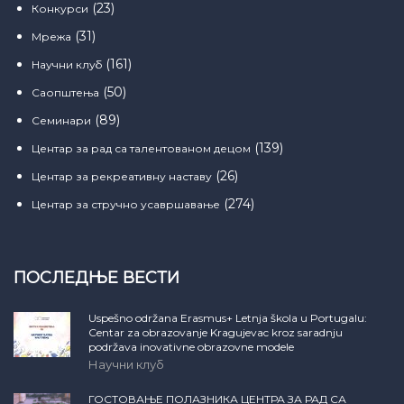
(23)
Конкурси
(31)
Мрежа
(161)
Научни клуб
(50)
Саопштења
(89)
Семинари
(139)
Центар за рад са талентованом децом
(26)
Центар за рекреативну наставу
(274)
Центар за стручно усавршавање
ПОСЛЕДЊЕ ВЕСТИ
Uspešno održana Erasmus+ Letnja škola u Portugalu:
Centar za obrazovanje Kragujevac kroz saradnju
podržava inovativne obrazovne modele
Научни клуб
ГОСТОВАЊЕ ПОЛАЗНИКА ЦЕНТРА ЗА РАД СА