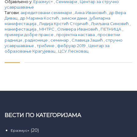
Објављено у:
Еразмус+
,
Семинари
,
Центар за стручно
усавршавање
Тагови:
акредитовани семинари
,
Анка Ивановић
,
др Вера
Дивац
,
др Марина Костић
,
зимски дани
,
јубиларна
манифестација
,
Лидија Крстић Стојичић
,
Љиљана Симовић
,
манифестација
,
МНТРС
,
Оливера Ивановић
,
ПЕТНИЦА
,
примери добре праксе
,
пројектна настава
,
просветни
радници
,
радионице
,
семинар
,
Славица Јашић
,
стручно
усавршавање
,
трибине
,
фебруар 2019
,
Центар за
образовање Крагујевац
,
ЦСУ Лесковац
ВЕСТИ ПО КАТЕГОРИЈАМА
(20)
Еразмус+