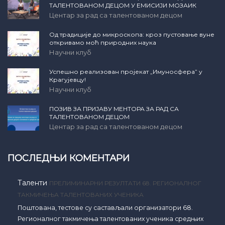
ТАЛЕНТОВАНОМ ДЕЦОМ У ЕМИСИЈИ МОЗАИК
Центар за рад са талентованом децом
Од традиције до микроскопа: кроз пустовање вуне
откривамо моћ природних наука
Научни клуб
Успешно реализован пројекат „Имуносфера” у
Крагујевцу!
Научни клуб
ПОЗИВ ЗА ПРИЈАВУ МЕНТОРА ЗА РАД СА
ТАЛЕНТОВАНОМ ДЕЦОМ
Центар за рад са талентованом децом
ПОСЛЕДЊИ КОМЕНТАРИ
Таленти
ПРЕЛИМИНАРНИ РЕЗУЛТАТИ 68. РЕГИОНАЛНОГ
ТАКМИЧЕЊА ТАЛЕНТОВАНИХ УЧЕНИКА
Поштована, тестове су састављали организатори 68.
Регионалног такмичења талентованих ученика средњих