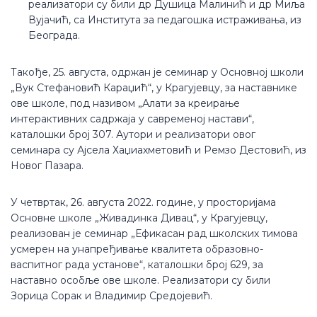
реализатори су били др Душица Малинић и др Миља
Вујачић, са Института за педагошка истраживања, из
Београда.
Такође, 25. августа, одржан је семинар у Основној школи
„Вук Стефановић Караџић“, у Крагујевцу, за наставнике
ове школе, под називом „Алати за креирање
интерактивних садржаја у савременој настави“,
каталошки број 307. Аутори и реализатори овог
семинара су Ајсела Хаџиахметовић и Ремзо Дестовић, из
Новог Пазара.
У четвртак, 26. августа 2022. године, у просторијама
Основне школе „Живадинка Дивац“, у Крагујевцу,
реализован је семинар „Ефикасан рад школских тимова
усмерен на унапређивање квалитета образовно-
васпитног рада установе“, каталошки број 629, за
наставно особље ове школе. Реализатори су били
Зорица Сорак и Владимир Средојевић.