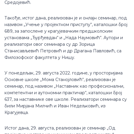
Средојевић.
Такође, истог дана, реализован је и онлајн семинар, под
називом „Учење у пројектном приступу“, каталошки број
689, за запослене у крагујевачким предшколским
установама „Ђурђевдан“ и „Нада Наумовић“. Аутори и
реализатори овог семинара су др Зорица
Станисављевић Петровић и др Драгана Павловић, са
Филозофског факултета у Нишу.
У понедељак, 29. августа 2022. године, у просторијама
Основне школе „Мома Станојловић“, реализован је
семинар, под називом „Наставник као професионални,
компетентни и аутономни практичар“, каталошки број
637, за наставнике ове школе. Реализатори семинара су
били Мирјана Милчић и Иван Недељковић, из
Крагујевца.
Истог дана, 29. августа, реализован је семинар „Од