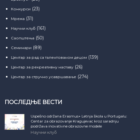
(23)
Конкурси
(31)
Мрежа
(161)
Научни клуб
(50)
Саопштења
(89)
Семинари
(139)
Центар за рад са талентованом децом
(26)
Центар за рекреативну наставу
(274)
Центар за стручно усавршавање
ПОСЛЕДЊЕ ВЕСТИ
Uspešno održana Erasmus+ Letnja škola u Portugalu:
Centar za obrazovanje Kragujevac kroz saradnju
podržava inovativne obrazovne modele
Научни клуб