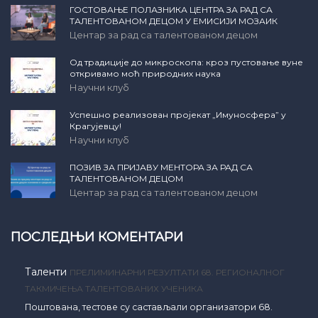
ГОСТОВАЊЕ ПОЛАЗНИКА ЦЕНТРА ЗА РАД СА
ТАЛЕНТОВАНОМ ДЕЦОМ У ЕМИСИЈИ МОЗАИК
Центар за рад са талентованом децом
Од традиције до микроскопа: кроз пустовање вуне
откривамо моћ природних наука
Научни клуб
Успешно реализован пројекат „Имуносфера” у
Крагујевцу!
Научни клуб
ПОЗИВ ЗА ПРИЈАВУ МЕНТОРА ЗА РАД СА
ТАЛЕНТОВАНОМ ДЕЦОМ
Центар за рад са талентованом децом
ПОСЛЕДЊИ КОМЕНТАРИ
Таленти
ПРЕЛИМИНАРНИ РЕЗУЛТАТИ 68. РЕГИОНАЛНОГ
ТАКМИЧЕЊА ТАЛЕНТОВАНИХ УЧЕНИКА
Поштована, тестове су састављали организатори 68.