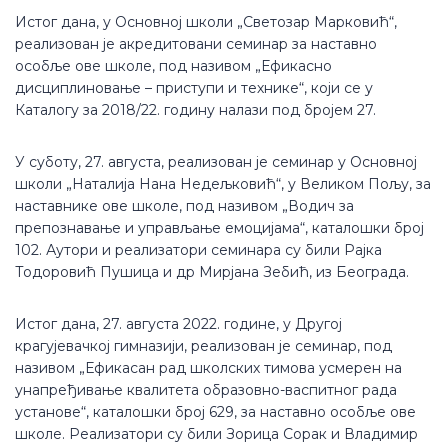
Истог дана, у Основној школи „Светозар Марковић“,
реализован је акредитовани семинар за наставно
особље ове школе, под називом „Ефикасно
дисциплиновање – приступи и технике“, који се у
Каталогу за 2018/22. годину налази под бројем 27.
У суботу, 27. августа, реализован је семинар у Основној
школи „Наталија Нана Недељковић“, у Великом Пољу, за
наставнике ове школе, под називом „Водич за
препознавање и управљање емоцијама“, каталошки број
102. Аутори и реализатори семинара су били Рајка
Тодоровић Пушица и др Мирјана Зебић, из Београда.
Истог дана, 27. августа 2022. године, у Другој
крагујевачкој гимназији, реализован је семинар, под
називом „Ефикасан рад школских тимова усмерен на
унапређивање квалитета образовно-васпитног рада
установе“, каталошки број 629, за наставно особље ове
школе. Реализатори су били Зорица Сорак и Владимир