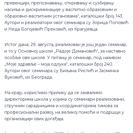
превенцији, препознавању, откривању и сузбијању
насиља и дискриминације у васпитно-образовним и
образовно-васпитним установама“, каталошки број 143.
Аутори и реализатори овог семинара су Зорица Поповић
и Неда Богојевић Прековић, из Крагујевца.
Истог дана, 29. августа, реализован је још један семинар,
и то у Основној школи „Радоје Домановић“, за наставно
особље ове школе. У питању је семинар, под називом
„Моје здравље – моја одлука“, каталошки број 240.
Аутори овог семинара су Биљана Ристић и Јасминка
Вуковић, из Београда.
На крају, користимо прилику да се захвалимо
директорима школа у којима су семинари реализовани,
стручним сарадницима и координаторима тимова за
професионални развој, на великој помоћи и подршци у
организацији ових догађаја.