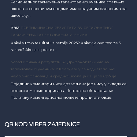
Регионалног такмичења талентованих ученика средњих
школа по наставним предметима и научним областима за
школску…
Sara
ПРЕЛИМИНАРНИ РЕЗУЛТАТИ 68. РЕГИОНАЛНОГ
ТАКМИЧЕЊА ТАЛЕНТОВАНИХ УЧЕНИКА
Kakvi su ovo rezultati iz hemije 2025? Kakav je ovo test za 3.
razred? Ako je cilj da se i…
Nenad
Коначни резултати 67. Државног такмичења
талентованих ученика: У Крагујевцу се надметало 649
најбољих основаца и средњошколаца из целе Србије
Поједини коментари нису дозвољени јер нису у складу са
политиком коментарисања Центра за образовање.
Политику коментарисања можете прочитати овде.
QR KOD VIBER ZAJEDNICE