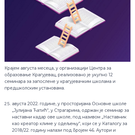
Крајем августа месеца, у организацији Центра за
образовање Крагујевац, реализовано је укупно 12
семинара за запослене у крагујевачким школама и
предшколским установама.
авуста 2022. године, у просторијама Основне школе
„Јулијана Ћатић“, у Страгарима, одржан је семинар за
наставни кадар ове школе, под називом „Наставник
као креатор климе у одељењу“, који се у Каталогу за
2018/22. годину налази под бројем 46. Аутори и