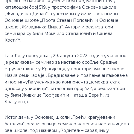
пројектне наставе ка ученичком предузетништву“,
каталошки број 519, у просторијама Основне школе
„Живадинка Дивац“, а учесници су били наставници
Основне школе „Прота Стеван Поповић“ и Основне
школе „Живадинка Дивац“. Аутори и реализатори
семинара су били Момчило Степановић и Санела
Крстић.
Такође, у понедељак, 29. августа 2022. године, успешно
је реализован семинар за наставно особље Средње
стручне школе у Крагујевцу, у просторијама ове школе.
Назив семинара је „Вредновање и праћење ангажовања
и постигнућа ученика као компонента демократских
односа у учионици“, каталошки број 422, а реализатори
су били Живкица Ђорђевић и Наташа Берић, из
Крагујевца.
Истог дана, у Основној школи „Трећи крагујевачки
батаљон“, реализован је семинар намењен наставницима
ове школе, под називом „Родитељ – сарадник у