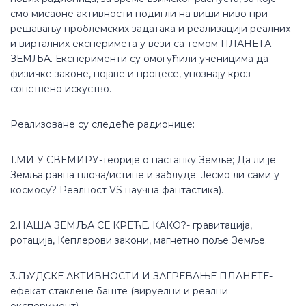
смо мисаоне активности подигли на виши ниво при
решавању проблемских задатака и реализацији реалних
и вирталних експеримета у вези са темом ПЛАНЕТА
ЗЕМЉА. Експерименти су омогућили ученицима да
физичке законе, појаве и процесе, упознају кроз
сопствено искуство.
Реализоване су следеће радионице:
1.МИ У СВЕМИРУ-теорије о настанку Земље; Да ли је
Земља равна плоча/истине и заблуде; Јесмо ли сами у
космосу? Реалност VS научна фантастика).
2.НАША ЗЕМЉА СЕ КРЕЋЕ. КАКО?- гравитација,
ротација, Кеплерови закони, магнетно поље Земље.
3.ЉУДСКЕ АКТИВНОСТИ И ЗАГРЕВАЊЕ ПЛАНЕТЕ-
ефекат стаклене баште (вируелни и реални