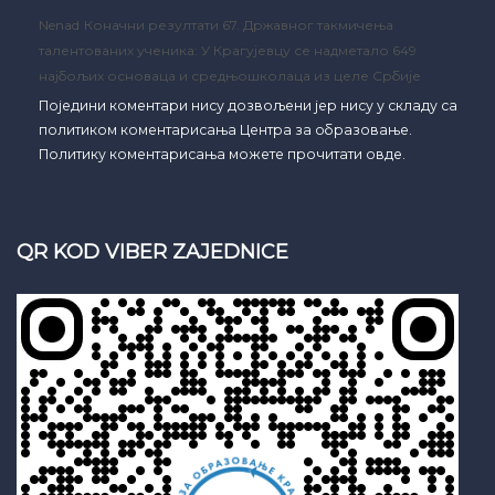
Nenad
Коначни резултати 67. Државног такмичења
талентованих ученика: У Крагујевцу се надметало 649
најбољих основаца и средњошколаца из целе Србије
Поједини коментари нису дозвољени јер нису у складу са
политиком коментарисања Центра за образовање.
Политику коментарисања можете прочитати овде.
QR KOD VIBER ZAJEDNICE