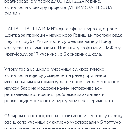
реализовао је у периоду 09-12.01.2024.године,
активности у оквиру пројекта „VI ЗИМСКА ШКОЛА
ФИЗИКЕ –
НАША ПЛАНЕТА И МИ“,који се финансира од стране
Центра за промоцију науке кроз Годишњи програм рада
Научног клуба. Активности су реализоване у Првој
крагујевачкој гимназији и Институту за физику ПМФ-а у
Крагујевцу, за 17 ученика из 6 основних школа.
У току трајања школе, учесници су, кроз тимске
активности које су усмерене на развој критичког
мишљења, имали прилику да се овом фундаменталном
науком баве на модеран начин, истраживањем,
решавањем кодираних проблемских задатака и
реализацијом реалних и виртуелних експеримената.
Обзирoм на петогодишње позитивно искуство, у оквиру
ове школе ученици су активно учествовали у 5 потпуно
нових радионица, за време взимског распуста, за које