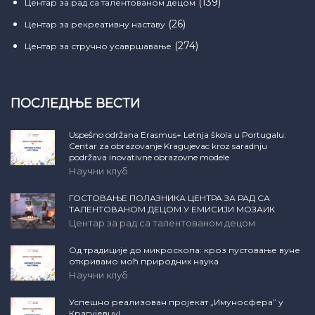
(139)
Центар за рад са талентованом децом
(26)
Центар за рекреативну наставу
(274)
Центар за стручно усавршавање
ПОСЛЕДЊЕ ВЕСТИ
Uspešno održana Erasmus+ Letnja škola u Portugalu:
Centar za obrazovanje Kragujevac kroz saradnju
podržava inovativne obrazovne modele
Научни клуб
ГОСТОВАЊЕ ПОЛАЗНИКА ЦЕНТРА ЗА РАД СА
ТАЛЕНТОВАНОМ ДЕЦОМ У ЕМИСИЈИ МОЗАИК
Центар за рад са талентованом децом
Од традиције до микроскопа: кроз пустовање вуне
откривамо моћ природних наука
Научни клуб
Успешно реализован пројекат „Имуносфера” у
Крагујевцу!