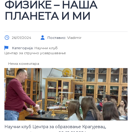
ФИЗИКЕ – НАША
ПЛАНЕТА И МИ
26/01/2024
Поставио:
Vladimir
Категорија:
Научни клуб
Центар за стручно усавршавање
Нема коментара
Научни клуб Центра за образовање Крагујевац,