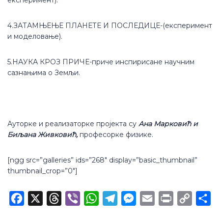
експеримент).
4.ЗАТАМЊЕЊЕ ПЛАНЕТЕ И ПОСЛЕДИЦЕ-(експеримент
и моделовање).
5.НАУКА КРОЗ ПРИЧЕ-приче инспирисане научним
сазнањима о Земљи.
Ауторке и реализаторке пројекта су
Ана Марковић и
Биљана Живковић,
професорке физике.
[ngg src=”galleries” ids=”268″ display=”basic_thumbnail”
thumbnail_crop=”0″]
Facebook
X
Threads
Viber
WhatsApp
Telegram
Messenger
Email
Print
Copy
Sh
Link