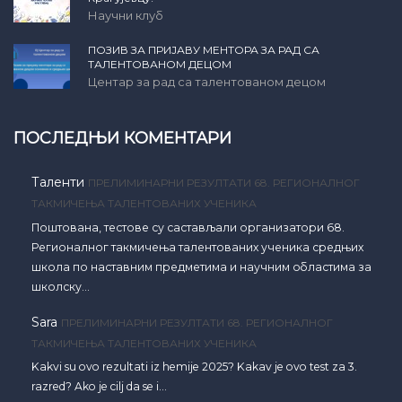
Научни клуб
ПОЗИВ ЗА ПРИЈАВУ МЕНТОРА ЗА РАД СА
ТАЛЕНТОВАНОМ ДЕЦОМ
Центар за рад са талентованом децом
ПОСЛЕДЊИ КОМЕНТАРИ
Таленти
ПРЕЛИМИНАРНИ РЕЗУЛТАТИ 68. РЕГИОНАЛНОГ
ТАКМИЧЕЊА ТАЛЕНТОВАНИХ УЧЕНИКА
Поштована, тестове су састављали организатори 68.
Регионалног такмичења талентованих ученика средњих
школа по наставним предметима и научним областима за
школску…
Sara
ПРЕЛИМИНАРНИ РЕЗУЛТАТИ 68. РЕГИОНАЛНОГ
ТАКМИЧЕЊА ТАЛЕНТОВАНИХ УЧЕНИКА
Kakvi su ovo rezultati iz hemije 2025? Kakav je ovo test za 3.
razred? Ako je cilj da se i…