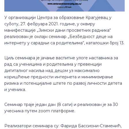
У организацији Центра за образовање Крагујевац у
суботу, 27. фебруара 2021. године, у оквиру
манифестације „Зимски дани просветних радника“
реализован је онлајн семинар „Безбедност деце на
интернету у сарадњи са родитељима“, каталошки број 13.
Циљ семинара је јачање васпитне улоге наставника за
рад са ученицима и родитељима у превенцији
дигиталног насиља над децом уз максимално
коришћење предности интернета и минимизирање
ризика и потенцијалне штете по развој личности детета
и ученика.
Семинар траје један дан (8 сати) и реализован је за 30
учесника путем zoom платформе.
Реализатори семинара су: Фарида Бассиони-Стаменић,