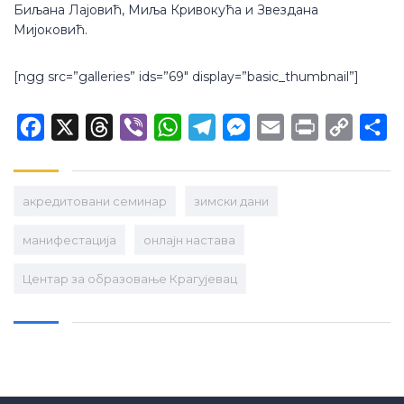
Биљана Лајовић, Миља Кривокућа и Звездана
Мијоковић.
[ngg src=”galleries” ids=”69″ display=”basic_thumbnail”]
Facebook
X
Threads
Viber
WhatsApp
Telegram
Messenger
Email
Print
Copy
Sh
Link
aкредитовани семинар
зимски дани
манифестација
онлајн настава
Центар за образовање Крагујевац