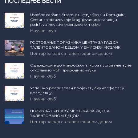
ПОСЛЕДЊЕ ВЕСТИ
Uspešno održana Erasmus+ Letnja škola u Portugalu:
Centar za obrazovanje Kragujevac kroz saradnju
podržava inovativne obrazovne modele
Научни клуб
ГОСТОВАЊЕ ПОЛАЗНИКА ЦЕНТРА ЗА РАД СА
ТАЛЕНТОВАНОМ ДЕЦОМ У ЕМИСИЈИ МОЗАИК
Центар за рад са талентованом децом
Од традиције до микроскопа: кроз пустовање вуне
откривамо моћ природних наука
Научни клуб
Успешно реализован пројекат „Имуносфера” у
Крагујевцу!
Научни клуб
ПОЗИВ ЗА ПРИЈАВУ МЕНТОРА ЗА РАД СА
ТАЛЕНТОВАНОМ ДЕЦОМ
Центар за рад са талентованом децом