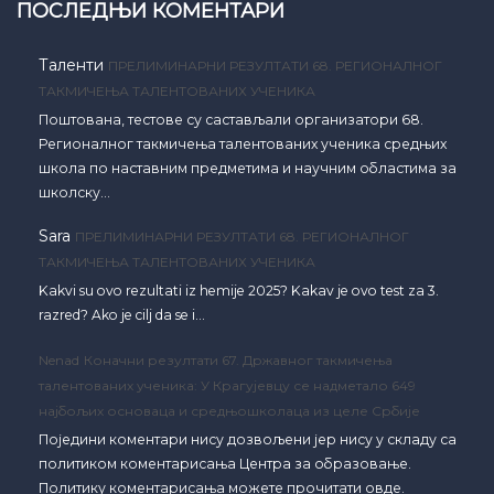
ПОСЛЕДЊИ КОМЕНТАРИ
Таленти
ПРЕЛИМИНАРНИ РЕЗУЛТАТИ 68. РЕГИОНАЛНОГ
ТАКМИЧЕЊА ТАЛЕНТОВАНИХ УЧЕНИКА
Поштована, тестове су састављали организатори 68.
Регионалног такмичења талентованих ученика средњих
школа по наставним предметима и научним областима за
школску…
Sara
ПРЕЛИМИНАРНИ РЕЗУЛТАТИ 68. РЕГИОНАЛНОГ
ТАКМИЧЕЊА ТАЛЕНТОВАНИХ УЧЕНИКА
Kakvi su ovo rezultati iz hemije 2025? Kakav je ovo test za 3.
razred? Ako je cilj da se i…
Nenad
Коначни резултати 67. Државног такмичења
талентованих ученика: У Крагујевцу се надметало 649
најбољих основаца и средњошколаца из целе Србије
Поједини коментари нису дозвољени јер нису у складу са
политиком коментарисања Центра за образовање.
Политику коментарисања можете прочитати овде.